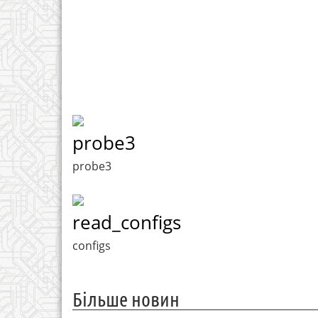
probe3
probe3
read_configs
configs
Більше новин