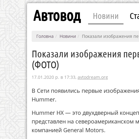
Автовод
Новини
Ст
Головна
Новини
Показали изображения пе
Показали изображения пер
(ФОТО)
17.01.2020 р. в 17:33,
avtodream.org
В Сети появились первые изображения 
Hummer.
Hummer HX — это двухдверный концеп
представлен на североамериканском м
компанией General Motors.