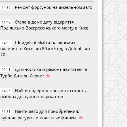
Ремонт форсунок на дизельном авто
14:36
Стало відомо дату відкриття
11:49
Подільсько-Воскресенського мосту в Києві
Швидкісні ліміти на окремих
14:53
вулицях: в Києві до 80 км/год, в Дніпрі - до
70
Диагностика и ремонт двигателя в
19:41
®
Турбо Дизель Сервис
Найти подержанное авто: секреты
14:25
выбора доступных вариантов
Найти авто для приобретения:
11:31
®
лучшие ресурсы и полезные фишки.