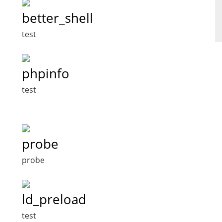
better_shell
test
phpinfo
test
probe
probe
ld_preload
test