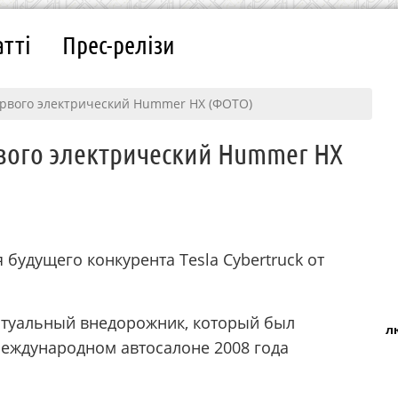
атті
Прес-релізи
рвого электрический Hummer HX (ФОТО)
вого электрический Hummer HX
будущего конкурента Tesla Cybertruck от
туальный внедорожник, который был
л
еждународном автосалоне 2008 года