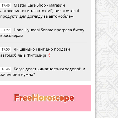
Master Care Shop - магазин
17:46
автокосметики та автохімії, високоякісні
продукти для догляду за автомобілем
Нова Hyundai Sonata програла битву
01:22
кросоверам
Як швидко і вигідно продати
17:50
®
автомобіль в Житомирі
Когда делать диагностику ходовой и
16:46
зачем она нужна?