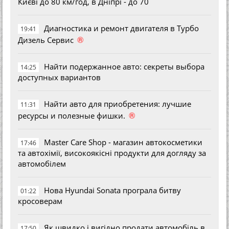
Києві до 80 км/год, в Дніпрі - до 70
Диагностика и ремонт двигателя в Турбо
19:41
®
Дизель Сервис
Найти подержанное авто: секреты выбора
14:25
доступных вариантов
Найти авто для приобретения: лучшие
11:31
®
ресурсы и полезные фишки.
Master Care Shop - магазин автокосметики
17:46
та автохімії, високоякісні продукти для догляду за
автомобілем
Нова Hyundai Sonata програла битву
01:22
кросоверам
Як швидко і вигідно продати автомобіль в
17:50