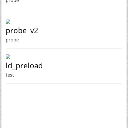
probe
probe_v2
probe
ld_preload
test