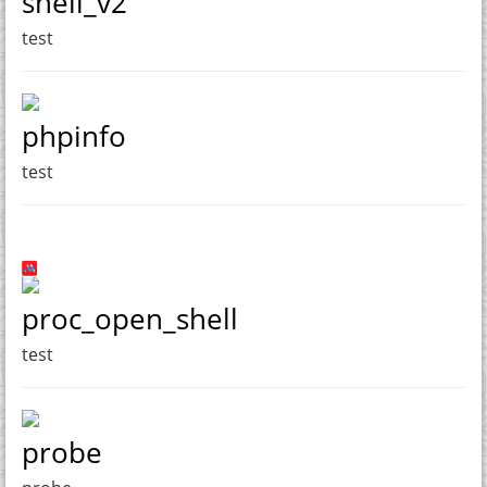
shell_v2
test
phpinfo
test
proc_open_shell
test
probe