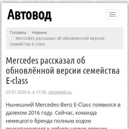
Автовод
Toggle
navigati
Головна
Новини
Mercedes рассказал об обновлённой версии
семейства E-class
Mercedes рассказал об
обновлённой версии семейства
E-class
23.01.2020 р. в 11:06,
carsweek.ru
Нынешний Mercedes-Benz E-Class появился в
далеком 2016 году. Сейчас, команда
немецкого бренда полным ходом
подготавливает к дебюту новую версию