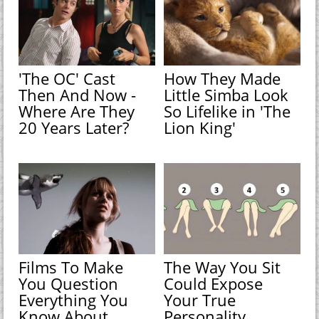
'The OC' Cast
How They Made
Then And Now -
Little Simba Look
Where Are They
So Lifelike in 'The
20 Years Later?
Lion King'
Films To Make
The Way You Sit
You Question
Could Expose
Everything You
Your True
Know About
Personality