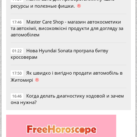
®
ресурсы и полезные фишки.
Master Care Shop - магазин автокосметики
17:46
та автохімії, високоякісні продукти для догляду за
автомобілем
Нова Hyundai Sonata програла битву
01:22
кросоверам
Як швидко і вигідно продати автомобіль в
17:50
®
Житомирі
Когда делать диагностику ходовой и зачем
16:46
она нужна?