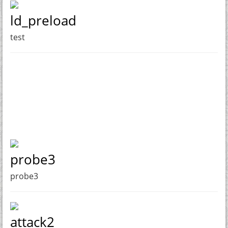
ld_preload
test
probe3
probe3
attack2