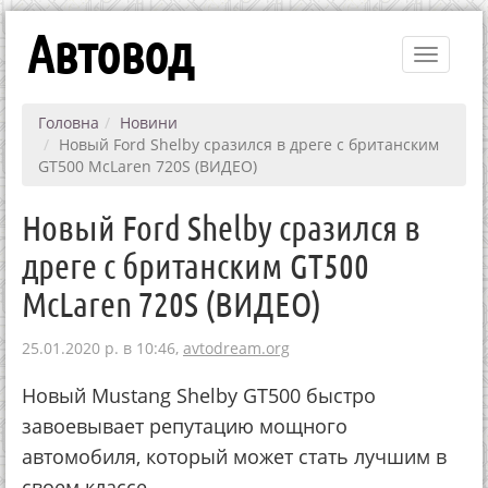
Автовод
Toggle
navigati
Головна
Новини
Новый Ford Shelby сразился в дреге с британским
GT500 McLaren 720S (ВИДЕО)
Новый Ford Shelby сразился в
дреге с британским GT500
McLaren 720S (ВИДЕО)
25.01.2020 р. в 10:46,
avtodream.org
Новый Mustang Shelby GT500 быстро
завоевывает репутацию мощного
автомобиля, который может стать лучшим в
своем классе.