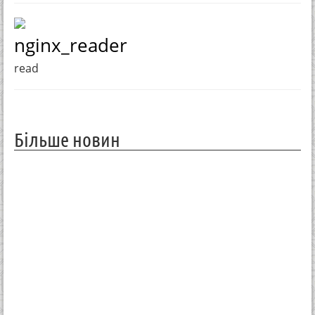
nginx_reader
read
Більше новин