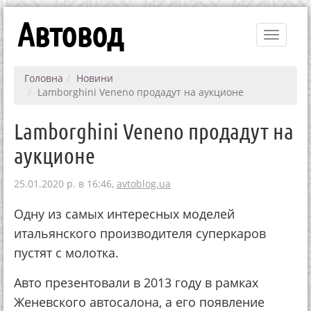
Автовод
Toggle
navigati
Головна
Новини
Lamborghini Veneno продадут на аукционе
Lamborghini Veneno продадут на
аукционе
25.01.2020 р. в 16:46,
avtoblog.ua
Одну из самых интересных моделей
итальянского производителя суперкаров
пустят с молотка.
Авто презентовали в 2013 году в рамках
Женевского автосалона, а его появление