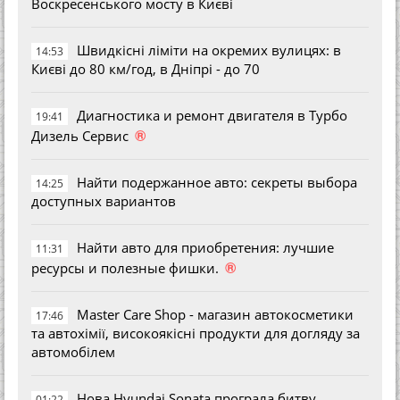
Воскресенського мосту в Києві
Швидкісні ліміти на окремих вулицях: в
14:53
Києві до 80 км/год, в Дніпрі - до 70
Диагностика и ремонт двигателя в Турбо
19:41
®
Дизель Сервис
Найти подержанное авто: секреты выбора
14:25
доступных вариантов
Найти авто для приобретения: лучшие
11:31
®
ресурсы и полезные фишки.
Master Care Shop - магазин автокосметики
17:46
та автохімії, високоякісні продукти для догляду за
автомобілем
Нова Hyundai Sonata програла битву
01:22