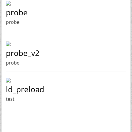
probe
probe
probe_v2
probe
ld_preload
test