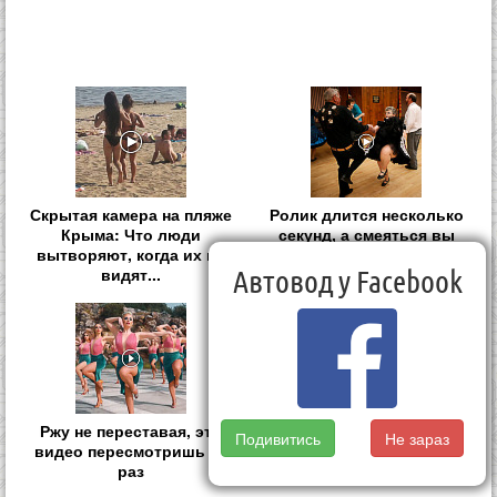
Скрытая камера на пляже
Ролик длится несколько
Крыма: Что люди
секунд, а смеяться вы
вытворяют, когда их не
будете долго
видят...
Автовод у Facebook
Ржу не переставая, это
Ролик длится пару секунд,
Подивитись
Не зараз
видео пересмотришь не
но вы будете в шоке от
раз
увиденного