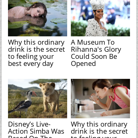
Why this ordinary
A Museum To
drink is the secret
Rihanna's Glory
to feeling your
Could Soon Be
best every day
Opened
Disney’s Live-
Why this ordinary
Action Simba Was
drink is the secret
Based On The
to feeling your