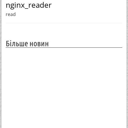
nginx_reader
read
Більше новин