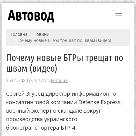
Автовод
Toggle
navigati
Головна
Новини
Почему новые БТРы трещат по швам (видео)
Почему новые БТРы трещат по
швам (видео)
25.01.2020 р. в 17:34,
lenta.ua
Сергей Згурец директор информационно-
консалтинговой компании Defense Express,
военный эксперт о скандале вокруг
производства украинского
бронетранспортера БТР-4.