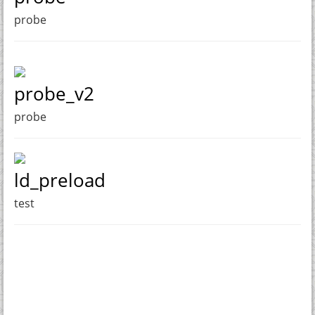
probe
probe_v2
probe
ld_preload
test