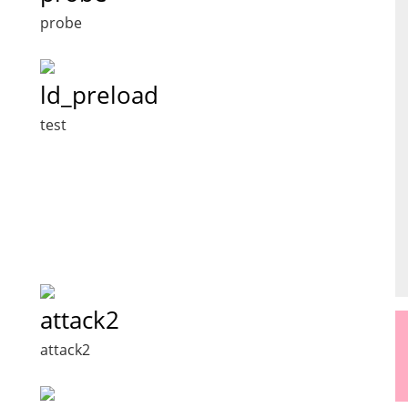
probe
ld_preload
test
attack2
attack2