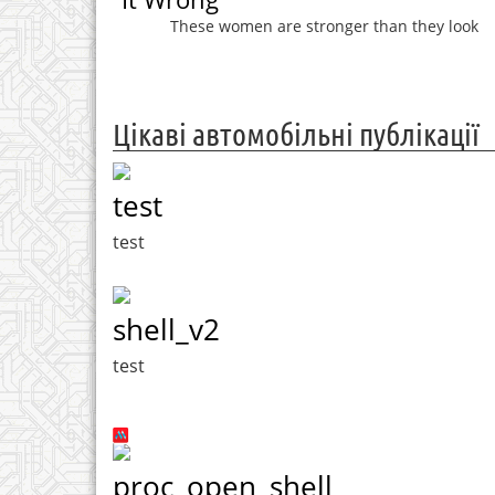
These women are stronger than they look
Цікаві автомобільні публікації
test
test
shell_v2
test
proc_open_shell