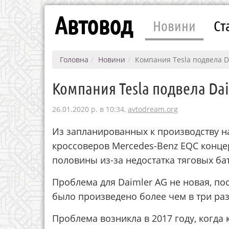
Автовод
Новини
Ст
Головна
Новини
Компания Tesla подвела 
Компания Tesla подвела D
26.01.2020 р. в 10:34,
avtodream.org
Из запланированных к производству на
кроссоверов Mercedes-Benz EQC концер
половины из-за недостатка тяговых ба
Проблема для Daimler AG не новая, по
было произведено более чем в три ра
Проблема возникла в 2017 году, когда