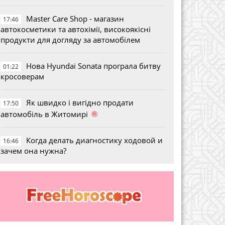
Master Care Shop - магазин
17:46
автокосметики та автохімії, високоякісні
продукти для догляду за автомобілем
Нова Hyundai Sonata програла битву
01:22
кросоверам
Як швидко і вигідно продати
17:50
®
автомобіль в Житомирі
Когда делать диагностику ходовой и
16:46
зачем она нужна?