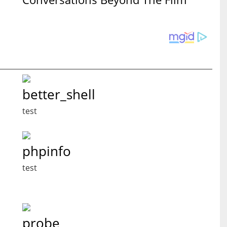
better_shell
test
phpinfo
test
probe