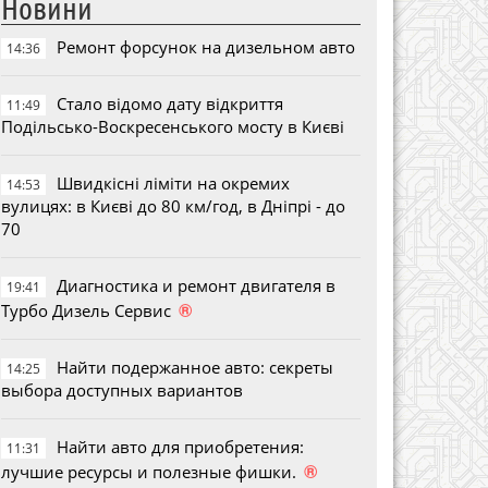
Новини
Ремонт форсунок на дизельном авто
14:36
Стало відомо дату відкриття
11:49
Подільсько-Воскресенського мосту в Києві
Швидкісні ліміти на окремих
14:53
вулицях: в Києві до 80 км/год, в Дніпрі - до
70
Диагностика и ремонт двигателя в
19:41
®
Турбо Дизель Сервис
Найти подержанное авто: секреты
14:25
выбора доступных вариантов
Найти авто для приобретения:
11:31
®
лучшие ресурсы и полезные фишки.