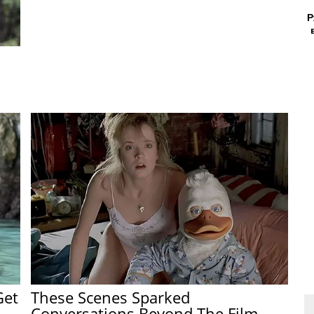
Р
Get
These Scenes Sparked
Conversations Beyond The Film