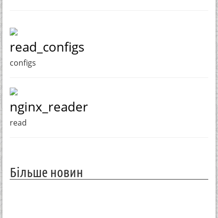
read_configs
configs
nginx_reader
read
Більше новин