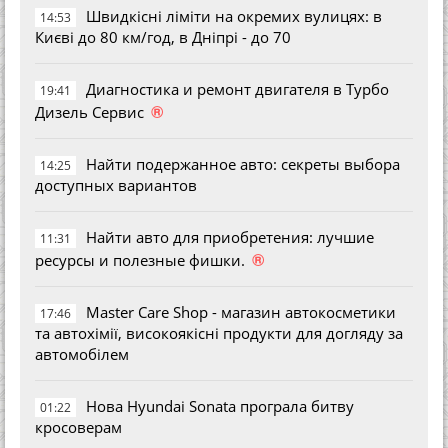
Швидкісні ліміти на окремих вулицях: в
14:53
Києві до 80 км/год, в Дніпрі - до 70
Диагностика и ремонт двигателя в Турбо
19:41
®
Дизель Сервис
Найти подержанное авто: секреты выбора
14:25
доступных вариантов
Найти авто для приобретения: лучшие
11:31
®
ресурсы и полезные фишки.
Master Care Shop - магазин автокосметики
17:46
та автохімії, високоякісні продукти для догляду за
автомобілем
Нова Hyundai Sonata програла битву
01:22
кросоверам