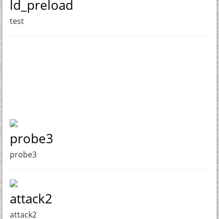
ld_preload
test
probe3
probe3
attack2
attack2