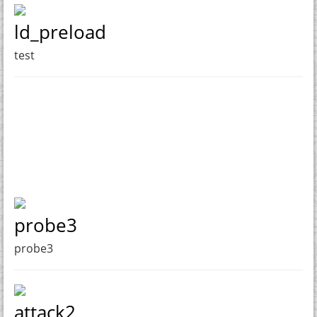
ld_preload
test
probe3
probe3
attack2