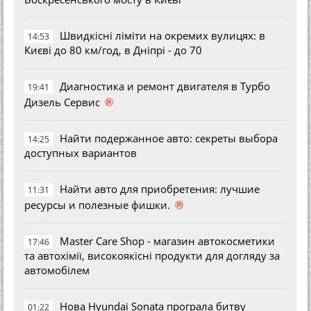
Швидкісні ліміти на окремих вулицях: в
14:53
Києві до 80 км/год, в Дніпрі - до 70
Диагностика и ремонт двигателя в Турбо
19:41
®
Дизель Сервис
Найти подержанное авто: секреты выбора
14:25
доступных вариантов
Найти авто для приобретения: лучшие
11:31
®
ресурсы и полезные фишки.
Master Care Shop - магазин автокосметики
17:46
та автохімії, високоякісні продукти для догляду за
автомобілем
Нова Hyundai Sonata програла битву
01:22