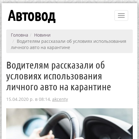
Автовод
Toggle
navigati
Головна
Новини
Водителям рассказали об условиях использования
личного авто на карантине
Водителям рассказали об
условиях использования
личного авто на карантине
15.04.2020 р. в 08:14,
akcenty