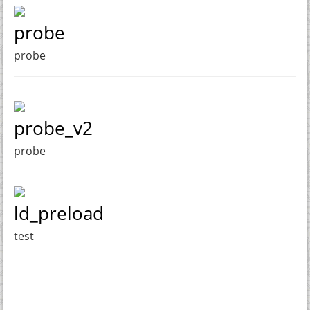
probe
probe
probe_v2
probe
ld_preload
test