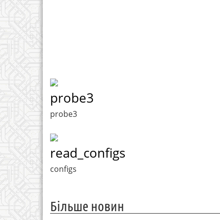
probe3
probe3
read_configs
configs
Більше новин