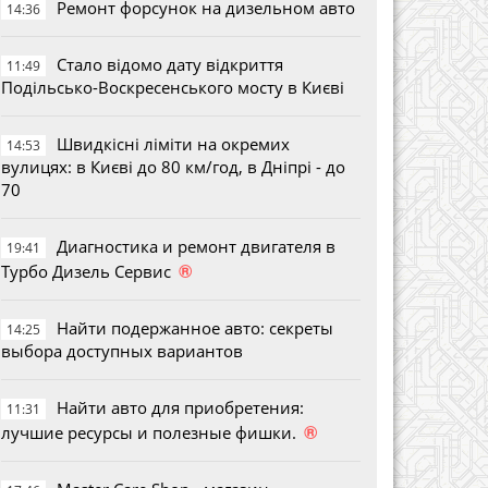
Ремонт форсунок на дизельном авто
14:36
Стало відомо дату відкриття
11:49
Подільсько-Воскресенського мосту в Києві
Швидкісні ліміти на окремих
14:53
вулицях: в Києві до 80 км/год, в Дніпрі - до
70
Диагностика и ремонт двигателя в
19:41
®
Турбо Дизель Сервис
Найти подержанное авто: секреты
14:25
выбора доступных вариантов
Найти авто для приобретения:
11:31
®
лучшие ресурсы и полезные фишки.