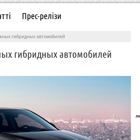
атті
Прес-релізи
жных гибридных автомобилей
ных гибридных автомобилей
л