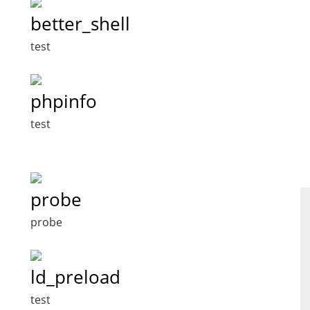
better_shell
test
phpinfo
test
probe
probe
ld_preload
test