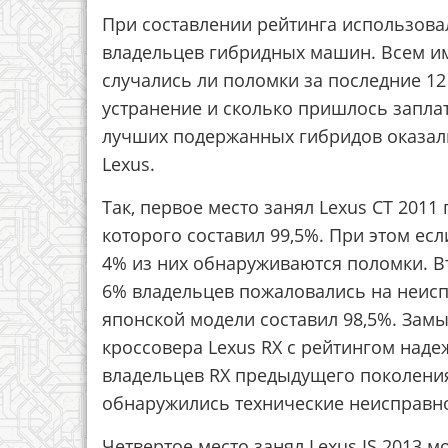
При составлении рейтинга использова
владельцев гибридных машин. Всем им
случались ли поломки за последние 12
устранение и сколько пришлось заплат
лучших подержанных гибридов оказали
Lexus.
Так, первое место занял Lexus CT 2011
которого составил 99,5%. При этом есл
4% из них обнаруживаются поломки. Вт
6% владельцев пожаловались на неисп
японской модели составил 98,5%. Зам
кроссовера Lexus RX с рейтингом наде
владельцев RX предыдущего поколения
обнаружились технические неисправно
Четвертое место занял Lexus IS 2013 м