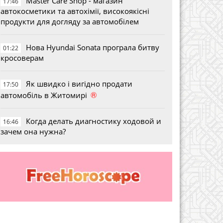
Master Care Shop - магазин
17:46
автокосметики та автохімії, високоякісні
продукти для догляду за автомобілем
Нова Hyundai Sonata програла битву
01:22
кросоверам
Як швидко і вигідно продати
17:50
®
автомобіль в Житомирі
Когда делать диагностику ходовой и
16:46
зачем она нужна?