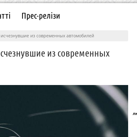
атті
Прес-релізи
а исчезнувшие из современных автомобилей
исчезнувшие из современных
л