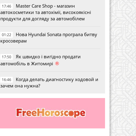
Master Care Shop - магазин
17:46
автокосметики та автохімії, високоякісні
продукти для догляду за автомобілем
Нова Hyundai Sonata програла битву
01:22
кросоверам
Як швидко і вигідно продати
17:50
®
автомобіль в Житомирі
Когда делать диагностику ходовой и
16:46
зачем она нужна?