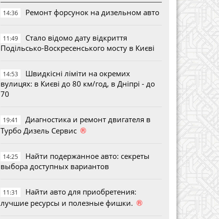
Ремонт форсунок на дизельном авто
14:36
Стало відомо дату відкриття
11:49
Подільсько-Воскресенського мосту в Києві
Швидкісні ліміти на окремих
14:53
вулицях: в Києві до 80 км/год, в Дніпрі - до
70
Диагностика и ремонт двигателя в
19:41
®
Турбо Дизель Сервис
Найти подержанное авто: секреты
14:25
выбора доступных вариантов
Найти авто для приобретения:
11:31
®
лучшие ресурсы и полезные фишки.