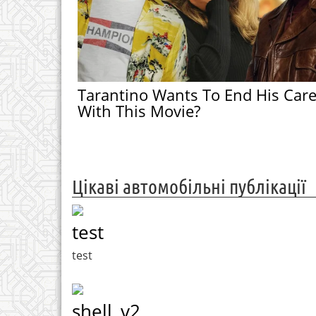
Tarantino Wants To End His Care
With This Movie?
Цікаві автомобільні публікації
test
test
shell_v2