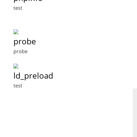
test
probe
probe
ld_preload
test