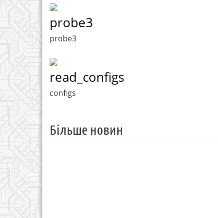
probe3
probe3
read_configs
configs
Більше новин