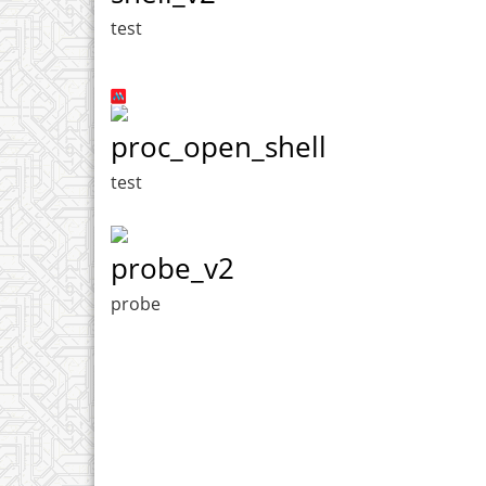
test
proc_open_shell
test
probe_v2
probe