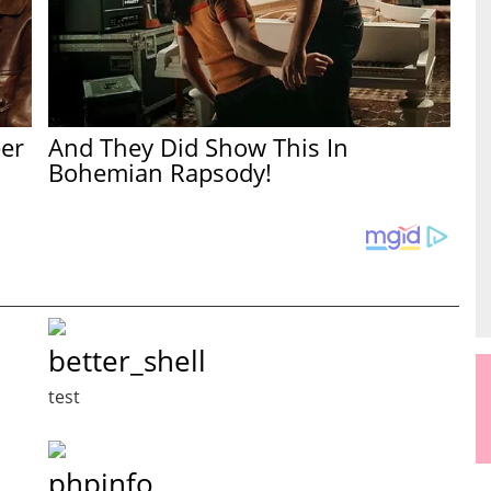
er
And They Did Show This In
Bohemian Rapsody!
better_shell
test
phpinfo