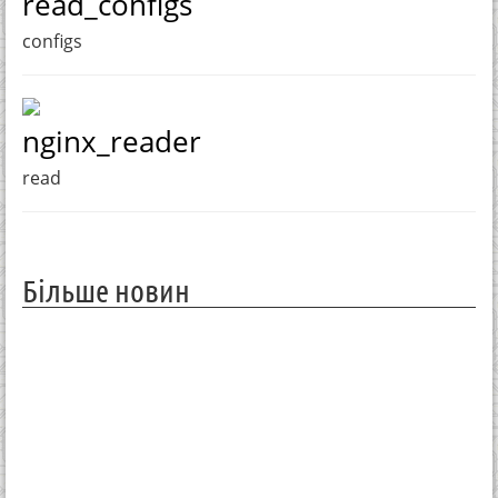
read_configs
configs
nginx_reader
read
Більше новин