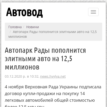
Автовод
Toggle
navigati
Головна
Новини
Автопарк Рады пополнится элитными авто на 12,5
миллионов
Автопарк Рады пополнится
элитными авто на 12,5
миллионов
03.12.2020 р. в 10:32,
news.hvylya.net
4 ноября Верховная Рада Украины подписала
договор купли-продажи на покупку 14
легковых автомобилей общей стоимостью
более 12,5 млн грн.