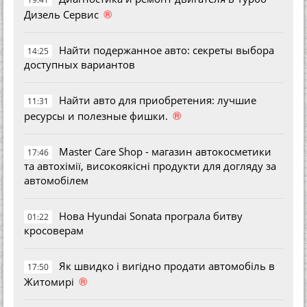
®
Дизель Сервис
Найти подержанное авто: секреты выбора
14:25
доступных вариантов
Найти авто для приобретения: лучшие
11:31
®
ресурсы и полезные фишки.
Master Care Shop - магазин автокосметики
17:46
та автохімії, високоякісні продукти для догляду за
автомобілем
Нова Hyundai Sonata програла битву
01:22
кросоверам
Як швидко і вигідно продати автомобіль в
17:50
®
Житомирі