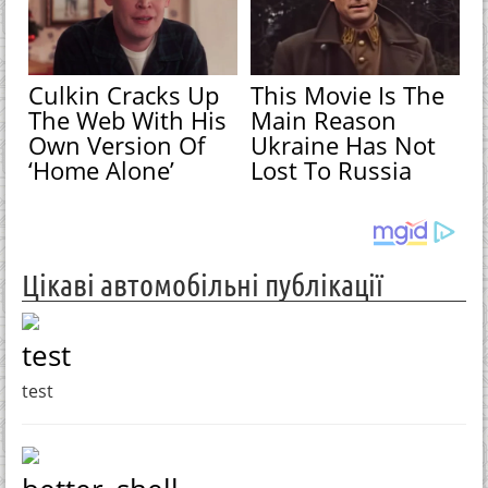
Culkin Cracks Up
This Movie Is The
The Web With His
Main Reason
Own Version Of
Ukraine Has Not
‘Home Alone’
Lost To Russia
Цікаві автомобільні публікації
test
test