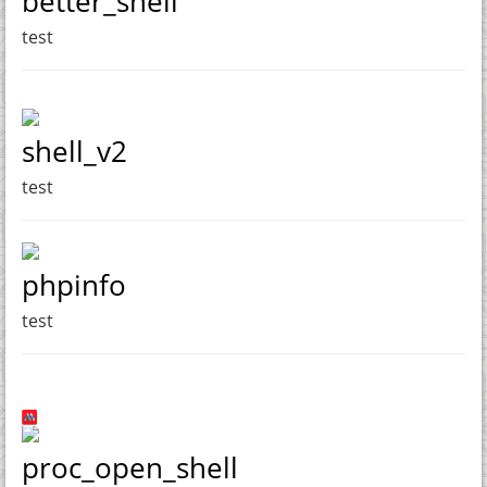
better_shell
test
shell_v2
test
phpinfo
test
proc_open_shell