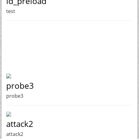
ld_preload
test
probe3
probe3
attack2
attack2