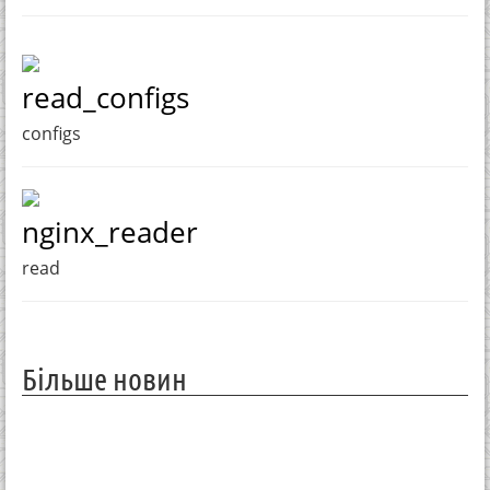
read_configs
configs
nginx_reader
read
Більше новин