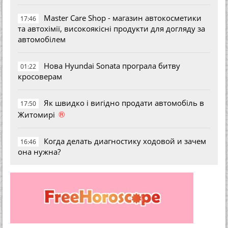
Master Care Shop - магазин автокосметики
17:46
та автохімії, високоякісні продукти для догляду за
автомобілем
Нова Hyundai Sonata програла битву
01:22
кросоверам
Як швидко і вигідно продати автомобіль в
17:50
®
Житомирі
Когда делать диагностику ходовой и зачем
16:46
она нужна?