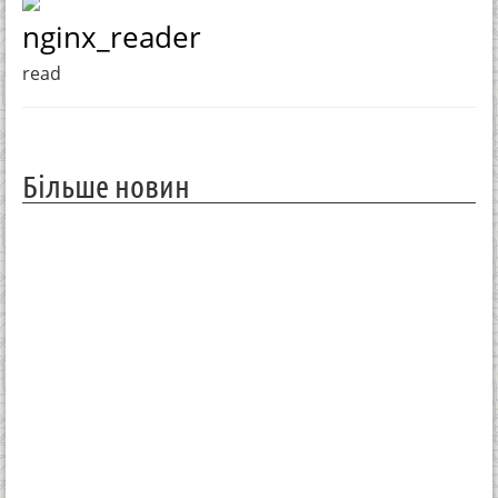
nginx_reader
read
Більше новин