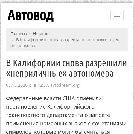
Автовод
Toggle
navigati
Головна
Новини
В Калифорнии снова разрешили «неприличные»
автономера
В Калифорнии снова разрешили
«неприличные» автономера
03.12.2020 р. в 12:37,
avtodream.org
Федеральные власти США отменили
постановление Калифорнийского
транспортного департамента о запрете
применения номерных знаков с сочетаниями
символов, которые могли бы считаться