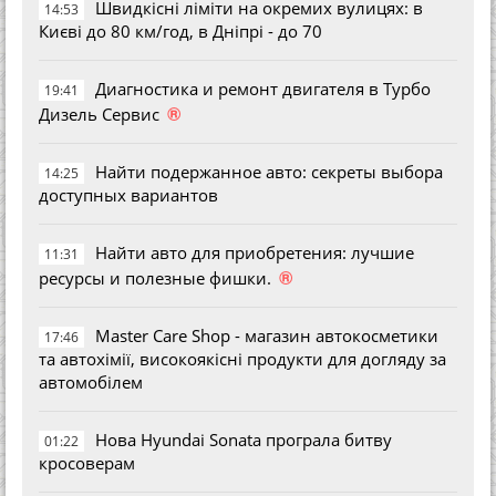
Швидкісні ліміти на окремих вулицях: в
14:53
Києві до 80 км/год, в Дніпрі - до 70
Диагностика и ремонт двигателя в Турбо
19:41
®
Дизель Сервис
Найти подержанное авто: секреты выбора
14:25
доступных вариантов
Найти авто для приобретения: лучшие
11:31
®
ресурсы и полезные фишки.
Master Care Shop - магазин автокосметики
17:46
та автохімії, високоякісні продукти для догляду за
автомобілем
Нова Hyundai Sonata програла битву
01:22
кросоверам