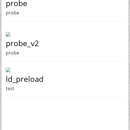
probe
probe
probe_v2
probe
ld_preload
test