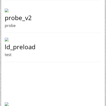
probe_v2
probe
ld_preload
test