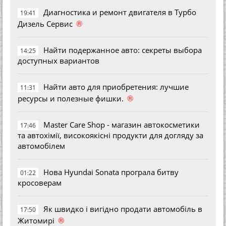
Диагностика и ремонт двигателя в Турбо
19:41
®
Дизель Сервис
Найти подержанное авто: секреты выбора
14:25
доступных вариантов
Найти авто для приобретения: лучшие
11:31
®
ресурсы и полезные фишки.
Master Care Shop - магазин автокосметики
17:46
та автохімії, високоякісні продукти для догляду за
автомобілем
Нова Hyundai Sonata програла битву
01:22
кросоверам
Як швидко і вигідно продати автомобіль в
17:50
®
Житомирі