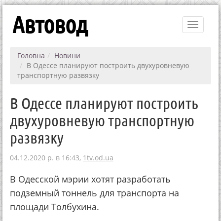
Автовод
Toggle
navigati
Головна
Новини
В Одессе планируют построить двухуровневую
транспортную развязку
В Одессе планируют построить
двухуровневую транспортную
развязку
04.12.2020 р. в 16:43,
1tv.od.ua
В Одесской мэрии хотят разработать
подземный тоннель для транспорта на
площади Толбухина.