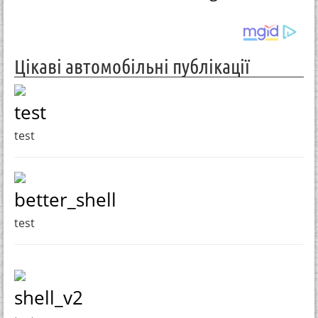
Цікаві автомобільні публікації
test
test
better_shell
test
shell_v2