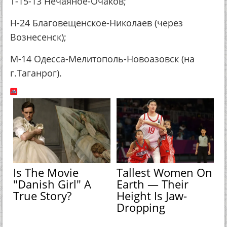
Т-15-13 Нечаяное-Очаков;
Н-24 Благовещенское-Николаев (через
Вознесенск);
М-14 Одесса-Мелитополь-Новоазовск (на
г.Таганрог).
Is The Movie
Tallest Women On
"Danish Girl" A
Earth — Their
True Story?
Height Is Jaw-
Dropping