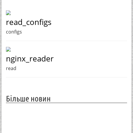
read_configs
configs
nginx_reader
read
Більше новин