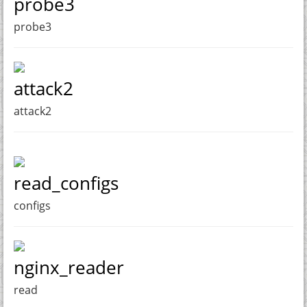
probe3
probe3
attack2
attack2
read_configs
configs
nginx_reader
read