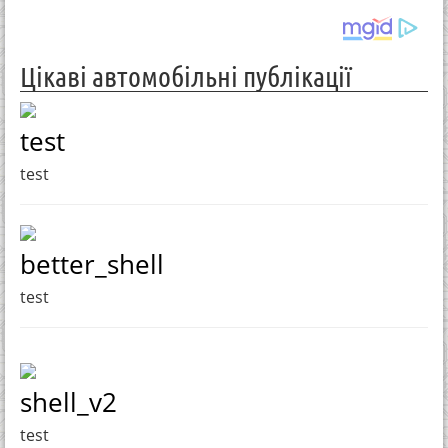
Цікаві автомобільні публікації
test
test
better_shell
test
shell_v2
test