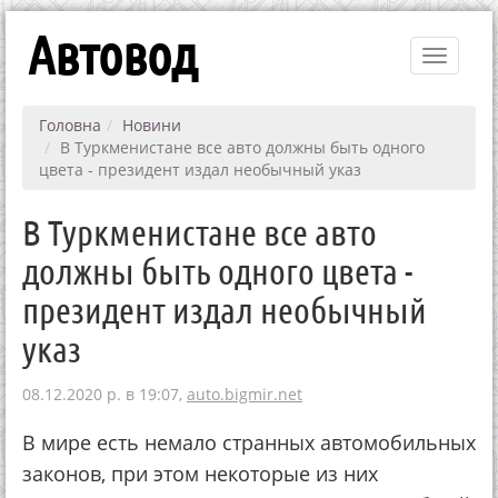
Автовод
Toggle
navigati
Головна
Новини
В Туркменистане все авто должны быть одного
цвета - президент издал необычный указ
В Туркменистане все авто
должны быть одного цвета -
президент издал необычный
указ
08.12.2020 р. в 19:07,
auto.bigmir.net
В мире есть немало странных автомобильных
законов, при этом некоторые из них