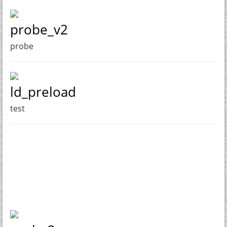
probe_v2
probe
ld_preload
test