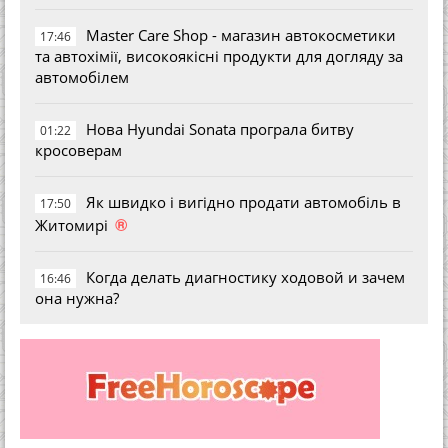
Master Care Shop - магазин автокосметики
17:46
та автохімії, високоякісні продукти для догляду за
автомобілем
Нова Hyundai Sonata програла битву
01:22
кросоверам
Як швидко і вигідно продати автомобіль в
17:50
®
Житомирі
Когда делать диагностику ходовой и зачем
16:46
она нужна?