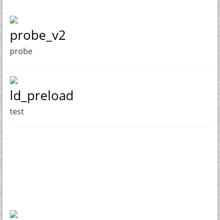
probe_v2
probe
ld_preload
test