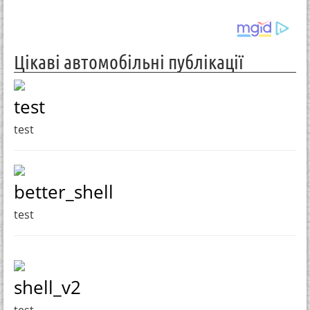
Цікаві автомобільні публікації
test
test
better_shell
test
shell_v2
test