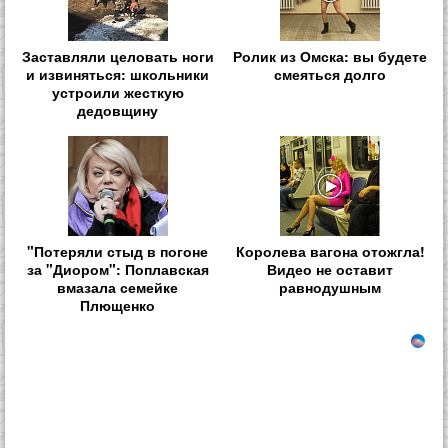
Заставляли целовать ноги
Ролик из Омска: вы будете
и извиняться: школьники
смеяться долго
устроили жесткую
дедовщину
"Потеряли стыд в погоне
Королева вагона отожгла!
за "Диором": Поплавская
Видео не оставит
вмазала семейке
равнодушным
Плющенко