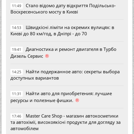
Стало відомо дату відкриття Подільсько-
11:49
Воскресенського мосту в Києві
Швидкісні ліміти на окремих вулицях: в
14:53
Києві до 80 км/год, в Дніпрі - до 70
Диагностика и ремонт двигателя в Турбо
19:41
®
Дизель Сервис
Найти подержанное авто: секреты выбора
14:25
доступных вариантов
Найти авто для приобретения: лучшие
11:31
®
ресурсы и полезные фишки.
Master Care Shop - магазин автокосметики
17:46
та автохімії, високоякісні продукти для догляду за
автомобілем