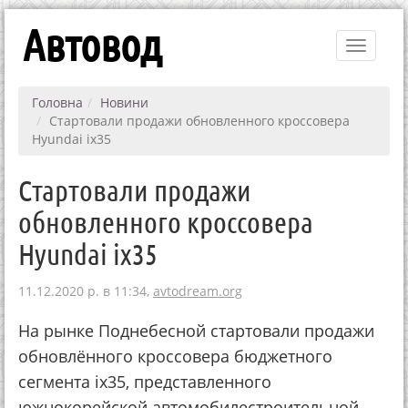
Автовод
Toggle
navigati
Головна
Новини
Стартовали продажи обновленного кроссовера
Hyundai ix35
Стартовали продажи
обновленного кроссовера
Hyundai ix35
11.12.2020 р. в 11:34,
avtodream.org
На рынке Поднебесной стартовали продажи
обновлённого кроссовера бюджетного
сегмента ix35, представленного
южнокорейской автомобилестроительной