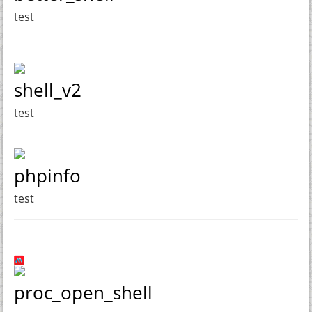
test
shell_v2
test
phpinfo
test
proc_open_shell