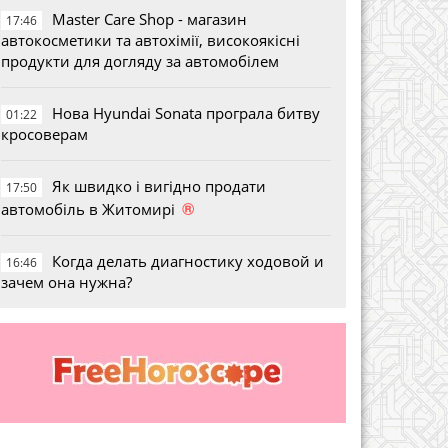
Master Care Shop - магазин
17:46
автокосметики та автохімії, високоякісні
продукти для догляду за автомобілем
Нова Hyundai Sonata програла битву
01:22
кросоверам
Як швидко і вигідно продати
17:50
®
автомобіль в Житомирі
Когда делать диагностику ходовой и
16:46
зачем она нужна?