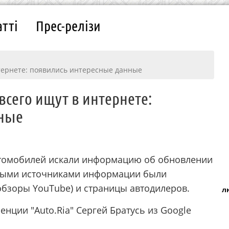
атті
Прес-релізи
тернете: появились интересные данные
всего ищут в интернете:
нные
автомобилей искали информацию об обновлении
вными источниками информации были
обзоры YouTube) и страницы автодилеров.
л
ции "Auto.Ria" Сергей Братусь из Google