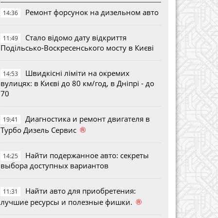
Ремонт форсунок на дизельном авто
14:36
Стало відомо дату відкриття
11:49
Подільсько-Воскресенського мосту в Києві
Швидкісні ліміти на окремих
14:53
вулицях: в Києві до 80 км/год, в Дніпрі - до
70
Диагностика и ремонт двигателя в
19:41
®
Турбо Дизель Сервис
Найти подержанное авто: секреты
14:25
выбора доступных вариантов
Найти авто для приобретения:
11:31
®
лучшие ресурсы и полезные фишки.