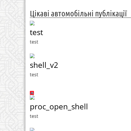
Цікаві автомобільні публікації
test
test
shell_v2
test
proc_open_shell
test