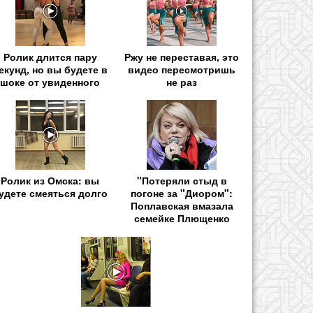
Ролик длится пару
Ржу не переставая, это
екунд, но вы будете в
видео пересмотришь
шоке от увиденного
не раз
Ролик из Омска: вы
"Потеряли стыд в
удете смеяться долго
погоне за "Диором":
Поплавская вмазала
семейке Плющенко