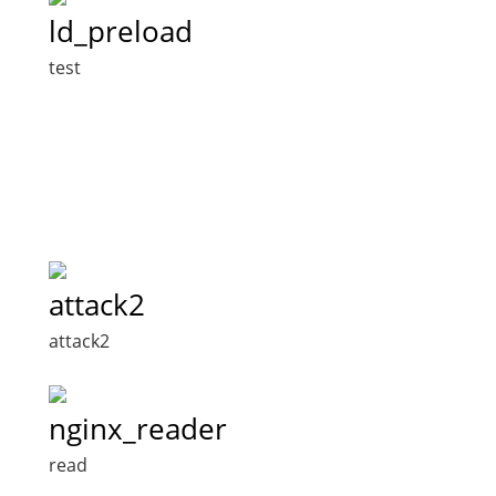
ld_preload
test
attack2
attack2
nginx_reader
read