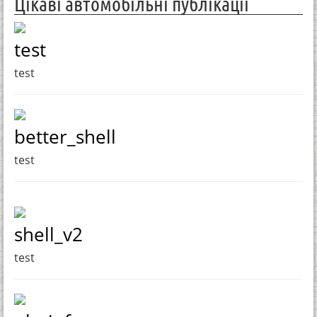
Цікаві автомобільні публікації
test
test
better_shell
test
shell_v2
test