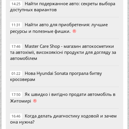
Найти подержанное авто: секреты выбора
14:25
доступных вариантов
Найти авто для приобретения: лучшие
11:31
®
ресурсы и полезные фишки.
Master Care Shop - магазин автокосметики
17:46
та автохімії, високоякісні продукти для догляду за
автомобілем
Нова Hyundai Sonata програла битву
01:22
кросоверам
Як швидко і вигідно продати автомобіль в
17:50
®
Житомирі
Когда делать диагностику ходовой и зачем
16:46
она нужна?