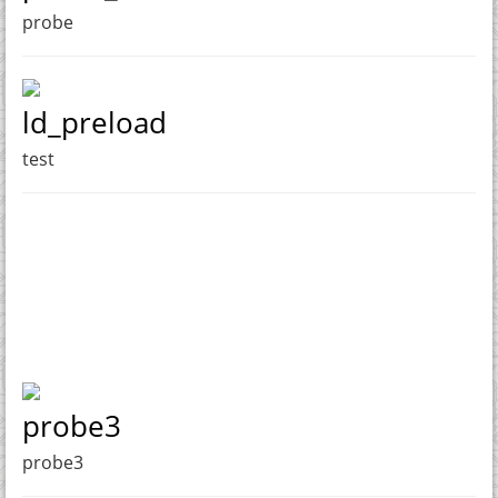
probe
ld_preload
test
probe3
probe3