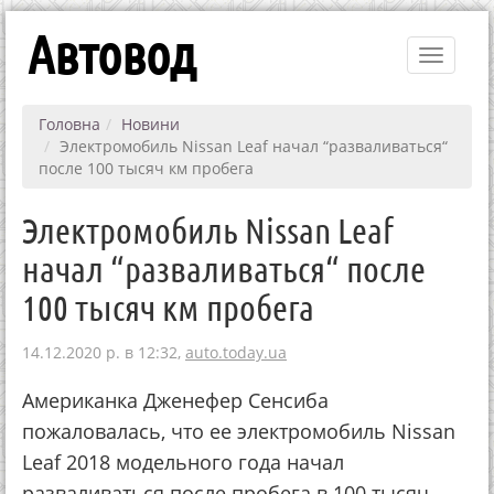
Автовод
Toggle
navigati
Головна
Новини
Электромобиль Nissan Leaf начал “разваливаться“
после 100 тысяч км пробега
Электромобиль Nissan Leaf
начал “разваливаться“ после
100 тысяч км пробега
14.12.2020 р. в 12:32,
auto.today.ua
Американка Дженефер Сенсиба
пожаловалась, что ее электромобиль Nissan
Leaf 2018 модельного года начал
разваливаться после пробега в 100 тысяч