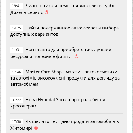
Диагностика и ремонт двигателя в Турбо
19:41
®
Дизель Сервис
Найти подержанное авто: секреты выбора
14:25
доступных вариантов
Найти авто для приобретения: лучшие
11:31
®
ресурсы и полезные фишки.
Master Care Shop - магазин автокосметики
17:46
та автохімії, високоякісні продукти для догляду за
автомобілем
Нова Hyundai Sonata програла битву
01:22
кросоверам
Як швидко і вигідно продати автомобіль в
17:50
®
Житомирі