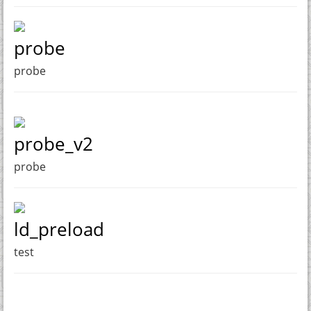
probe
probe
probe_v2
probe
ld_preload
test