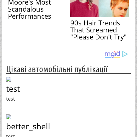
Moore's Most
Scandalous
Performances
90s Hair Trends
That Screamed
"Please Don't Try"
Цікаві автомобільні публікації
test
test
better_shell
test