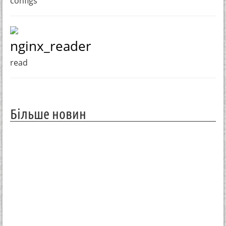
configs
nginx_reader
read
Більше новин