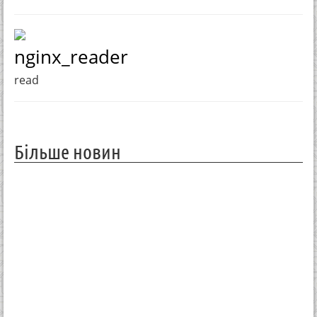
nginx_reader
read
Більше новин