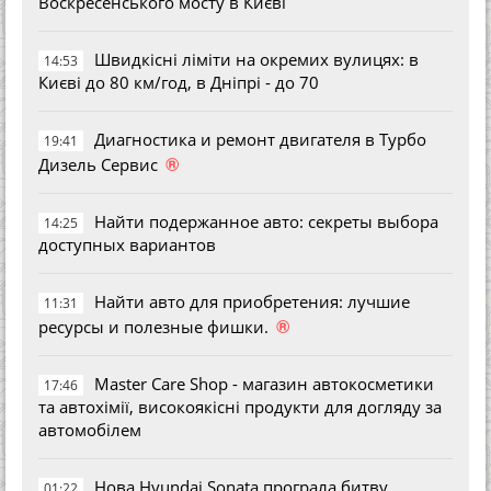
Воскресенського мосту в Києві
Швидкісні ліміти на окремих вулицях: в
14:53
Києві до 80 км/год, в Дніпрі - до 70
Диагностика и ремонт двигателя в Турбо
19:41
®
Дизель Сервис
Найти подержанное авто: секреты выбора
14:25
доступных вариантов
Найти авто для приобретения: лучшие
11:31
®
ресурсы и полезные фишки.
Master Care Shop - магазин автокосметики
17:46
та автохімії, високоякісні продукти для догляду за
автомобілем
Нова Hyundai Sonata програла битву
01:22