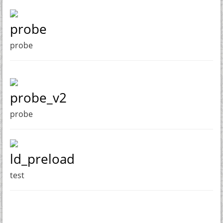
probe
probe
probe_v2
probe
ld_preload
test