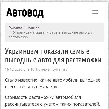
Автовод
Toggle
navigati
Головна
Новини
Украинцам показали самые выгодные авто для
растаможки
Украинцам показали самые
выгодные авто для растаможки
16.12.2020 р. в 10:31,
news.hvylya.net
Стало известно, какие автомобили выгоднее
всего ввозить в Украину.
Стоимость растаможки автомобиля
рассчитыватеся с учетом таких показателей,