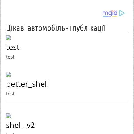
Цікаві автомобільні публікації
test
test
better_shell
test
shell_v2