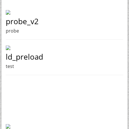
probe_v2
probe
ld_preload
test