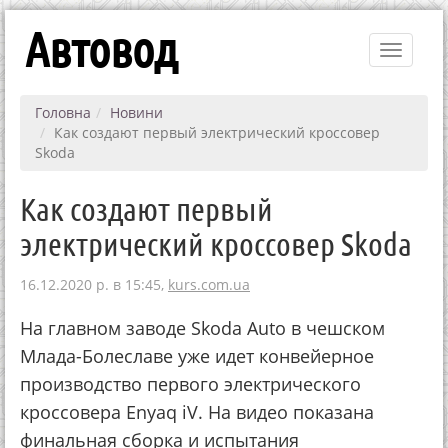
Автовод
Toggle
navigati
Головна
Новини
Как создают первый электрический кроссовер
Skoda
Как создают первый
электрический кроссовер Skoda
16.12.2020 р. в 15:45,
kurs.com.ua
На главном заводе Skoda Auto в чешском
Млада-Болеславе уже идет конвейерное
производство первого электрического
кроссовера Enyaq iV. На видео показана
финальная сборка и испытания