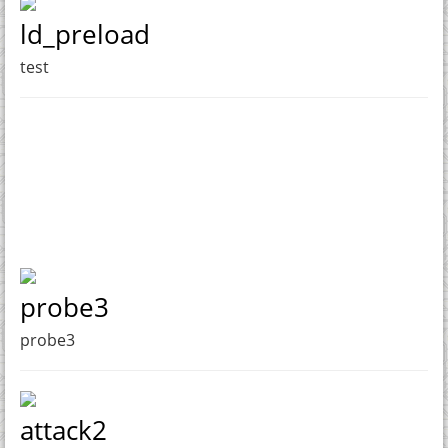
ld_preload
test
probe3
probe3
attack2