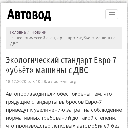
Автовод
Toggle
navigati
Головна
Новини
Экологический стандарт Евро 7 «убьёт» машины с
ДВС
Экологический стандарт Евро 7
«убьёт» машины с ДВС
18.12.2020 р. в 10:28,
avtodream.org
Автопроизводители обеспокоены тем, что
грядущие стандарты выбросов Евро-7
приведут к увеличению затрат на соблюдение
нормативных требований до такой степени,
что производство легковых автомобилей без