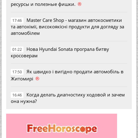
®
ресурсы и полезные фишки.
Master Care Shop - магазин автокосметики
17:46
та автохімії, високоякісні продукти для догляду за
автомобілем
Нова Hyundai Sonata програла битву
01:22
кросоверам
Як швидко і вигідно продати автомобіль в
17:50
®
Житомирі
Когда делать диагностику ходовой и зачем
16:46
она нужна?