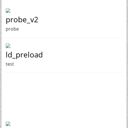
probe_v2
probe
ld_preload
test