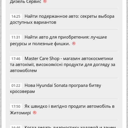
®
Дизель Сервис
Найти подержанное авто: секреты выбора
14:25
доступных вариантов
Найти авто для приобретения: лучшие
11:31
®
ресурсы и полезные фишки.
Master Care Shop - магазин автокосметики
17:46
та автохімії, високоякісні продукти для догляду за
автомобілем
Нова Hyundai Sonata програла битву
01:22
кросоверам
Як швидко і вигідно продати автомобіль в
17:50
®
Житомирі
Когда делать диагностику ходовой и зачем
16:46