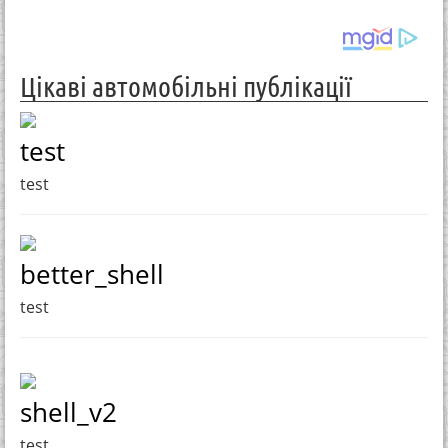
Цікаві автомобільні публікації
test
test
better_shell
test
shell_v2
test