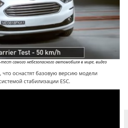
-тест самого небезопасного автомобиля в мире, видео
, что оснастят базовую версию модели
истемой стабилизации ESC.