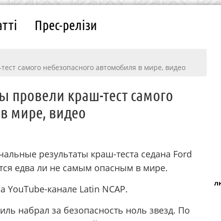
атті
Прес-релізи
тест самого небезопасного автомобиля в мире, видео
ты провели краш-тест самого
в мире, видео
чальные результаты краш-теста седана Ford
тся едва ли не самым опасным в мире.
л
а YouTube-канале Latin NCAP.
иль набрал за безопасность ноль звезд. По