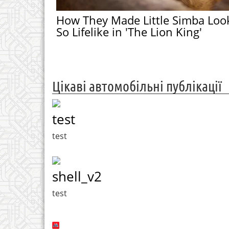
How They Made Little Simba Loo
So Lifelike in 'The Lion King'
Цікаві автомобільні публікації
test
test
shell_v2
test