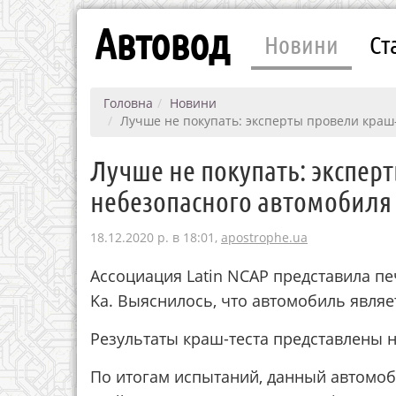
Автовод
Новини
Ст
Головна
Новини
Лучше не покупать: эксперты провели краш-
Лучше не покупать: экспер
небезопасного автомобиля 
18.12.2020 р. в 18:01,
apostrophe.ua
Ассоциация Latin NCAP представила пе
Ka. Выяснилось, что автомобиль являе
Результаты краш-теста представлены н
По итогам испытаний, данный автомоб