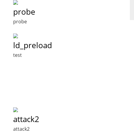
probe
probe
ld_preload
test
attack2
attack2