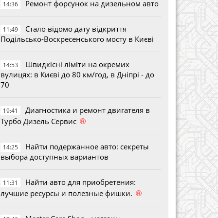
Ремонт форсунок на дизельном авто
14:36
Стало відомо дату відкриття
11:49
Подільсько-Воскресенського мосту в Києві
Швидкісні ліміти на окремих
14:53
вулицях: в Києві до 80 км/год, в Дніпрі - до
70
Диагностика и ремонт двигателя в
19:41
®
Турбо Дизель Сервис
Найти подержанное авто: секреты
14:25
выбора доступных вариантов
Найти авто для приобретения:
11:31
®
лучшие ресурсы и полезные фишки.