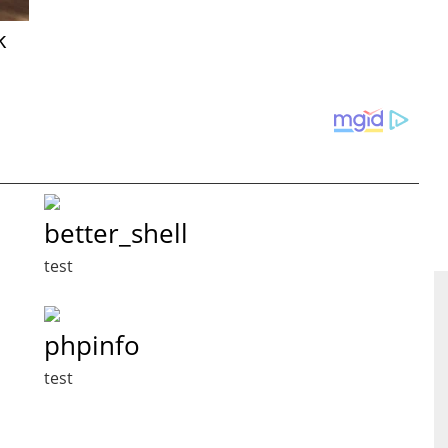
k
better_shell
test
phpinfo
test