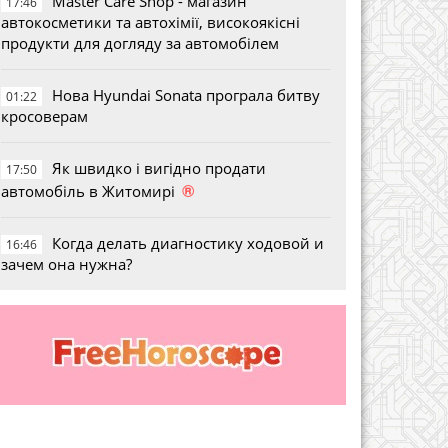
Master Care Shop - магазин
17:46
автокосметики та автохімії, високоякісні
продукти для догляду за автомобілем
Нова Hyundai Sonata програла битву
01:22
кросоверам
Як швидко і вигідно продати
17:50
®
автомобіль в Житомирі
Когда делать диагностику ходовой и
16:46
зачем она нужна?