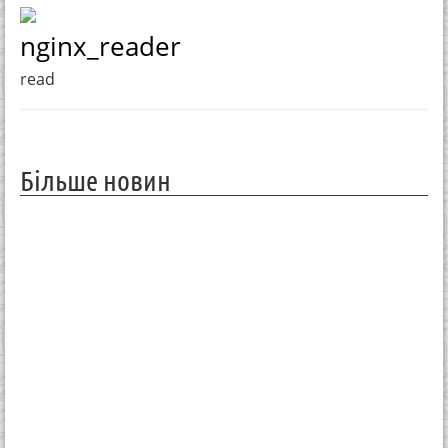
nginx_reader
read
Більше новин