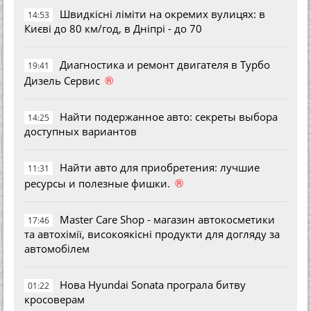
Швидкісні ліміти на окремих вулицях: в
14:53
Києві до 80 км/год, в Дніпрі - до 70
Диагностика и ремонт двигателя в Турбо
19:41
®
Дизель Сервис
Найти подержанное авто: секреты выбора
14:25
доступных вариантов
Найти авто для приобретения: лучшие
11:31
®
ресурсы и полезные фишки.
Master Care Shop - магазин автокосметики
17:46
та автохімії, високоякісні продукти для догляду за
автомобілем
Нова Hyundai Sonata програла битву
01:22
кросоверам