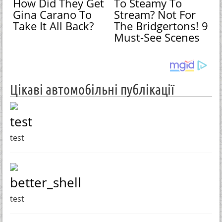
How Did They Get
To Steamy To
Gina Carano To
Stream? Not For
Take It All Back?
The Bridgertons! 9
Must-See Scenes
Цікаві автомобільні публікації
test
test
better_shell
test