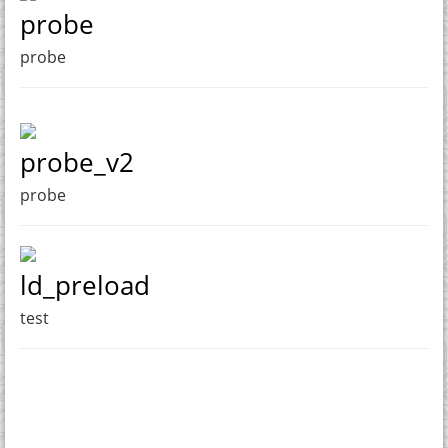
probe
probe
probe_v2
probe
ld_preload
test