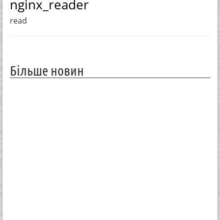
nginx_reader
read
Більше новин