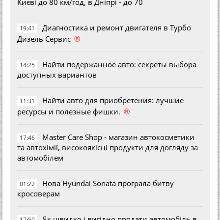
Києві до 80 км/год, в Дніпрі - до 70
Диагностика и ремонт двигателя в Турбо
19:41
®
Дизель Сервис
Найти подержанное авто: секреты выбора
14:25
доступных вариантов
Найти авто для приобретения: лучшие
11:31
®
ресурсы и полезные фишки.
Master Care Shop - магазин автокосметики
17:46
та автохімії, високоякісні продукти для догляду за
автомобілем
Нова Hyundai Sonata програла битву
01:22
кросоверам
Як швидко і вигідно продати автомобіль в
17:50