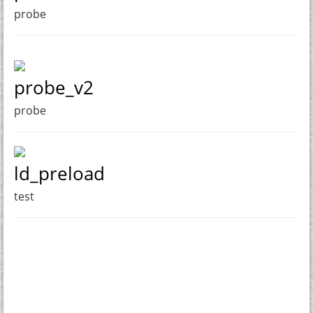
probe
probe_v2
probe
ld_preload
test