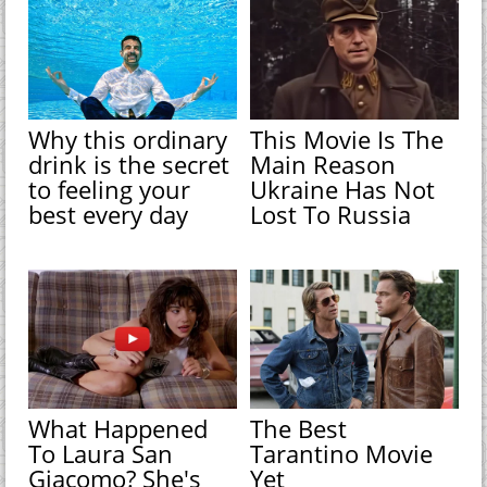
Why this ordinary
This Movie Is The
drink is the secret
Main Reason
to feeling your
Ukraine Has Not
best every day
Lost To Russia
What Happened
The Best
To Laura San
Tarantino Movie
Giacomo? She's
Yet