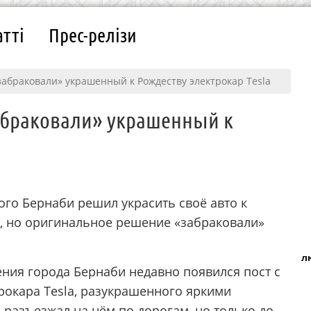
атті
Прес-релізи
абраковали» украшенный к Рождеству электрокар Tesla
абраковали» украшенный к
кого Бернаби решил украсить своё авто к
, но оригинальное решение «забраковали»
л
ления города Бернаби недавно появился пост с
рокара Tesla, разукрашенного яркими
разъезжал на нём по дорогам, но только до