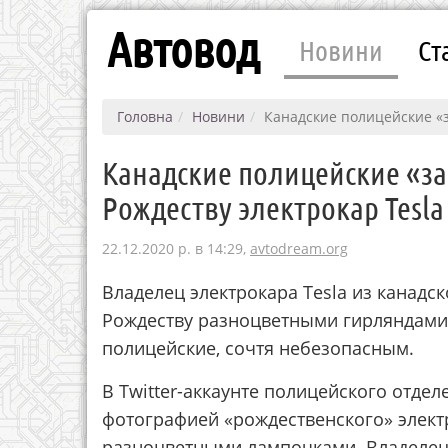
Автовод
Новини
Ст
Головна
Новини
Канадские полицейские «з
Канадские полицейские «з
Рождеству электрокар Tesla
22.12.2020 р. в 14:29,
avtodream.org
Владелец электрокара Tesla из канадс
Рождеству разноцветными гирляндами
полицейские, сочтя небезопасным.
В Twitter-аккаунте полицейского отде
фотографией «рождественского» элект
разноцветными лампочками. Владелец 