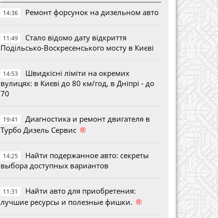
Ремонт форсунок на дизельном авто
14:36
Стало відомо дату відкриття
11:49
Подільсько-Воскресенського мосту в Києві
Швидкісні ліміти на окремих
14:53
вулицях: в Києві до 80 км/год, в Дніпрі - до
70
Диагностика и ремонт двигателя в
19:41
®
Турбо Дизель Сервис
Найти подержанное авто: секреты
14:25
выбора доступных вариантов
Найти авто для приобретения:
11:31
®
лучшие ресурсы и полезные фишки.