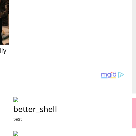
lly
better_shell
test