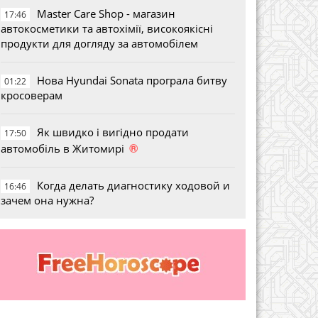
Master Care Shop - магазин
17:46
автокосметики та автохімії, високоякісні
продукти для догляду за автомобілем
Нова Hyundai Sonata програла битву
01:22
кросоверам
Як швидко і вигідно продати
17:50
®
автомобіль в Житомирі
Когда делать диагностику ходовой и
16:46
зачем она нужна?