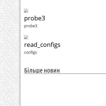
probe3
probe3
read_configs
configs
Більше новин