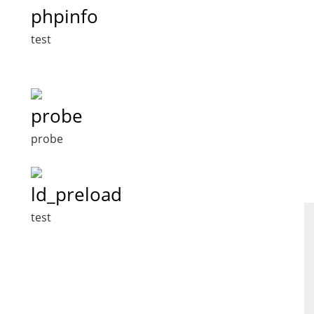
phpinfo
test
probe
probe
ld_preload
test