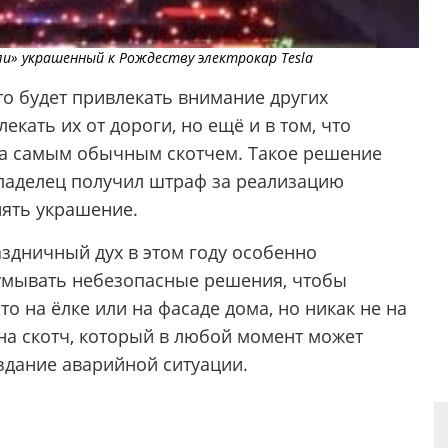
ли» украшенный к Рождеству электрокар Tesla
вто будет привлекать внимание других
екать их от дороги, но ещё и в том, что
sla самым обычным скотчем. Такое решение
ладелец получил штраф за реализацию
ять украшение.
аздничный дух в этом году особенно
думывать небезопасные решения, чтобы
о на ёлке или на фасаде дома, но никак не на
ь на скотч, который в любой момент может
оздание аварийной ситуации.