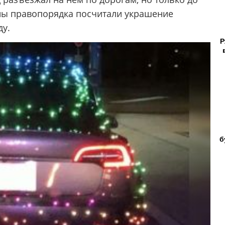
ны правопорядка посчитали украшение
ду.
Р
б