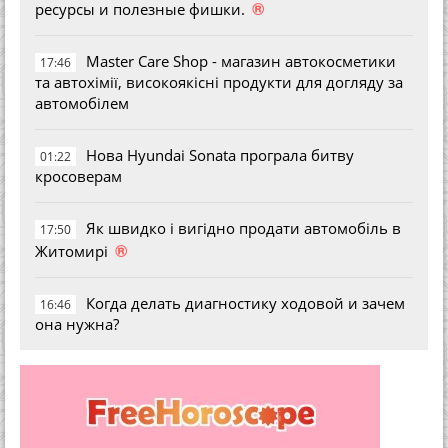
®
ресурсы и полезные фишки.
Master Care Shop - магазин автокосметики
17:46
та автохімії, високоякісні продукти для догляду за
автомобілем
Нова Hyundai Sonata програла битву
01:22
кросоверам
Як швидко і вигідно продати автомобіль в
17:50
®
Житомирі
Когда делать диагностику ходовой и зачем
16:46
она нужна?