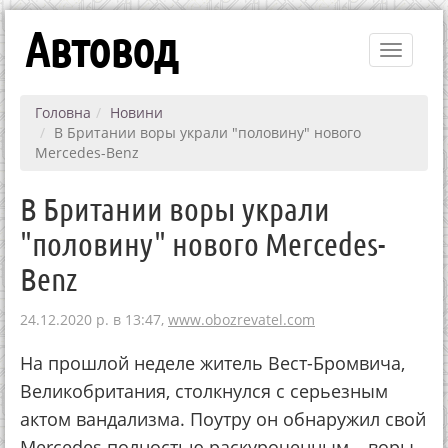
Автовод
Toggle
navigati
Головна
Новини
В Британии воры украли "половину" нового
Mercedes-Benz
В Британии воры украли
"половину" нового Mercedes-
Benz
24.12.2020 р. в 13:47,
www.obozrevatel.com
На прошлой неделе житель Вест-Бромвича,
Великобритания, столкнулся с серьезным
актом вандализма. Поутру он обнаружил свой
Mercedes полностью раскуроченным – воры