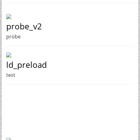
probe_v2
probe
ld_preload
test