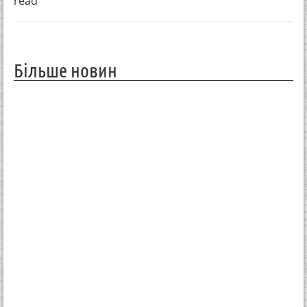
read
Більше новин