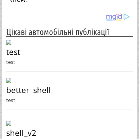
Цікаві автомобільні публікації
test
test
better_shell
test
shell_v2