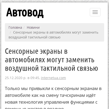
Автовод
Toggle
navigati
Головна
Новини
Сенсорные экраны в автомобилях могут заменить
воздушной тактильной связью
Сенсорные экраны в
автомобилях могут заменить
воздушной тактильной связью
25.12.2020 р. в 09:45,
internetua.com
Только мы привыкли к сенсорным экранам в
автомобиле как на смену тачскринам идёт
новая технология управления функциями с
помощью жестов в воздухе.