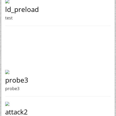
ld_preload
test
probe3
probe3
attack2