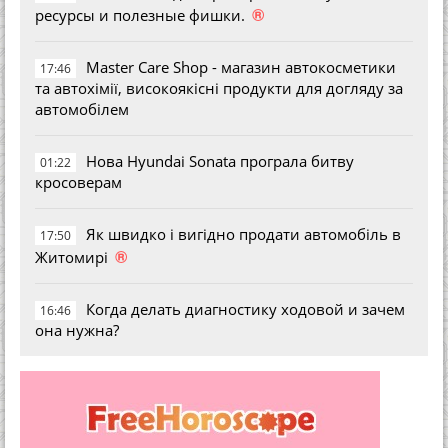
®
ресурсы и полезные фишки.
Master Care Shop - магазин автокосметики
17:46
та автохімії, високоякісні продукти для догляду за
автомобілем
Нова Hyundai Sonata програла битву
01:22
кросоверам
Як швидко і вигідно продати автомобіль в
17:50
®
Житомирі
Когда делать диагностику ходовой и зачем
16:46
она нужна?