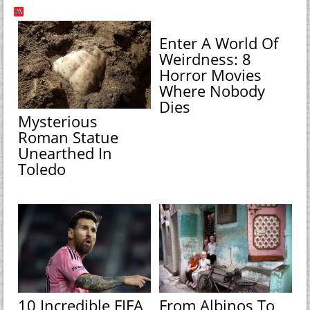
Enter A World Of
Weirdness: 8
Horror Movies
Where Nobody
Dies
Mysterious
Roman Statue
Unearthed In
Toledo
10 Incredible FIFA
From Albinos To