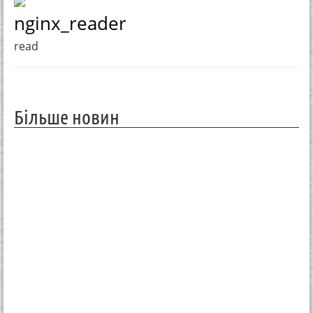
nginx_reader
read
Більше новин