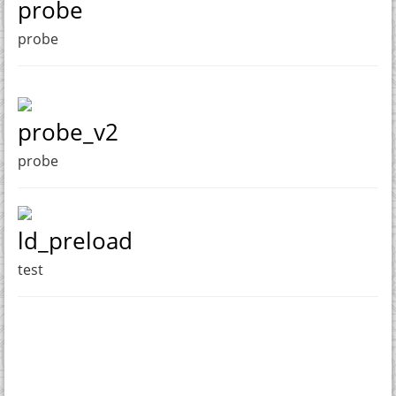
probe
probe
probe_v2
probe
ld_preload
test