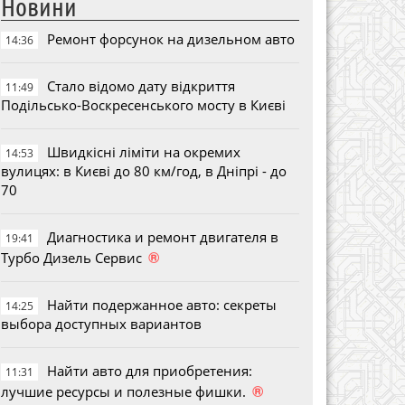
Новини
Ремонт форсунок на дизельном авто
14:36
Стало відомо дату відкриття
11:49
Подільсько-Воскресенського мосту в Києві
Швидкісні ліміти на окремих
14:53
вулицях: в Києві до 80 км/год, в Дніпрі - до
70
Диагностика и ремонт двигателя в
19:41
®
Турбо Дизель Сервис
Найти подержанное авто: секреты
14:25
выбора доступных вариантов
Найти авто для приобретения:
11:31
®
лучшие ресурсы и полезные фишки.