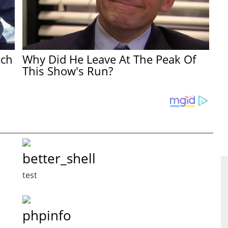
tch
Why Did He Leave At The Peak Of
This Show's Run?
better_shell
test
phpinfo