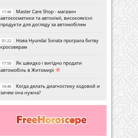
Master Care Shop - магазин
17:46
автокосметики та автохімії, високоякісні
продукти для догляду за автомобілем
Нова Hyundai Sonata програла битву
01:22
кросоверам
Як швидко і вигідно продати
17:50
®
автомобіль в Житомирі
Когда делать диагностику ходовой и
16:46
зачем она нужна?