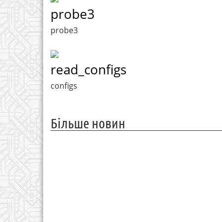
probe3
probe3
read_configs
configs
Більше новин