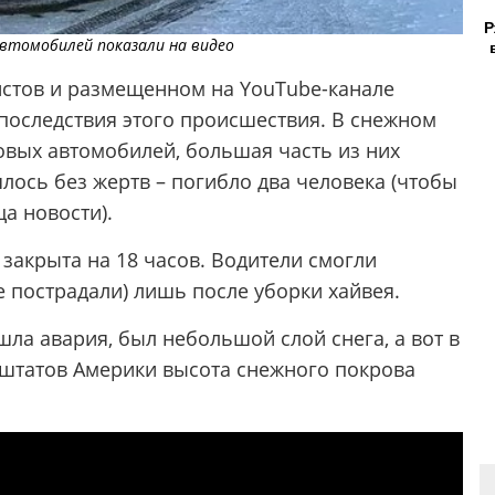
Р
автомобилей показали на видео
истов и размещенном на YouTube-канале
ь последствия этого происшествия. В снежном
ковых автомобилей, большая часть из них
лось без жертв – погибло два человека (чтобы
а новости).
 закрыта на 18 часов. Водители смогли
е пострадали) лишь после уборки хайвея.
ошла авария, был небольшой слой снега, а вот в
 штатов Америки высота снежного покрова