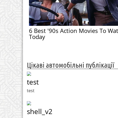
6 Best '90s Action Movies To Wa
Today
Цікаві автомобільні публікації
test
test
shell_v2