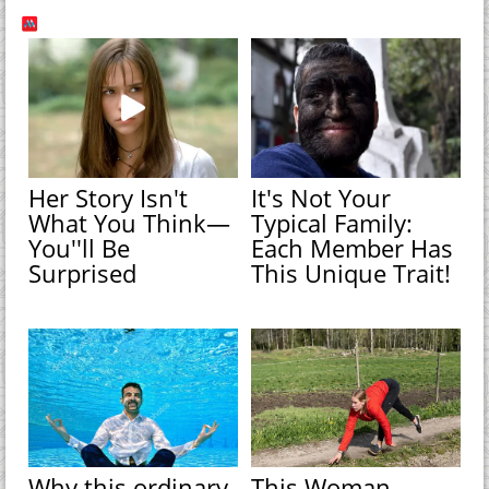
Her Story Isn't
It's Not Your
What You Think—
Typical Family:
You''ll Be
Each Member Has
Surprised
This Unique Trait!
Why this ordinary
This Woman