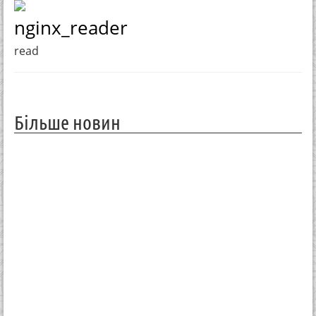
nginx_reader
read
Більше новин