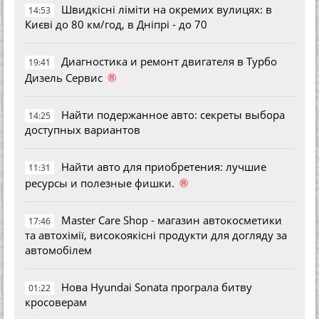
Швидкісні ліміти на окремих вулицях: в
14:53
Києві до 80 км/год, в Дніпрі - до 70
Диагностика и ремонт двигателя в Турбо
19:41
®
Дизель Сервис
Найти подержанное авто: секреты выбора
14:25
доступных вариантов
Найти авто для приобретения: лучшие
11:31
®
ресурсы и полезные фишки.
Master Care Shop - магазин автокосметики
17:46
та автохімії, високоякісні продукти для догляду за
автомобілем
Нова Hyundai Sonata програла битву
01:22
кросоверам