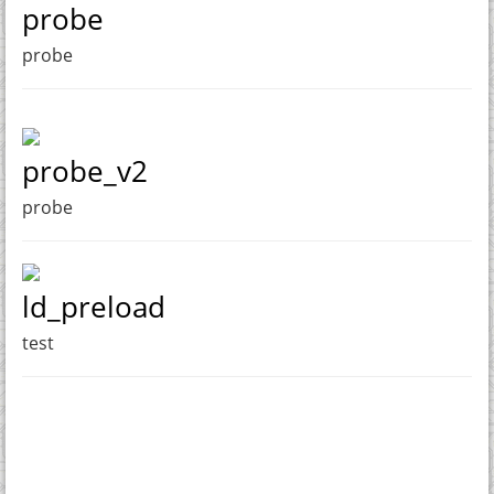
probe
probe
probe_v2
probe
ld_preload
test