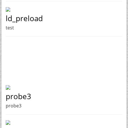
ld_preload
test
probe3
probe3