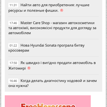
Найти авто для приобретения: лучшие
11:31
®
ресурсы и полезные фишки.
Master Care Shop - магазин автокосметики
17:46
та автохімії, високоякісні продукти для догляду за
автомобілем
Нова Hyundai Sonata програла битву
01:22
кросоверам
Як швидко і вигідно продати автомобіль в
17:50
®
Житомирі
Когда делать диагностику ходовой и зачем
16:46
она нужна?