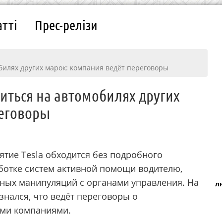
атті
Прес-релізи
билях других марок: компания ведёт переговоры
виться на автомобилях других
реговоры
ятие Tesla обходится без подробного
ботке систем активной помощи водителю,
ных манипуляций с органами управления. На
л
знался, что ведёт переговоры о
ими компаниями.