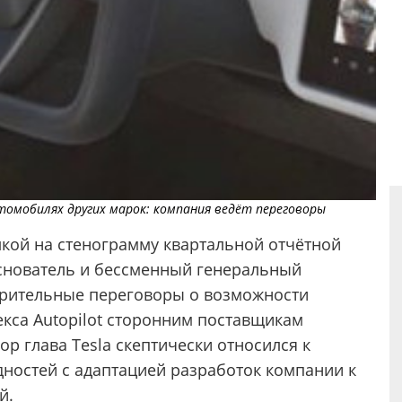
омобилях других марок: компания ведёт переговоры
ылкой на стенограмму квартальной отчётной
снователь и бессменный генеральный
арительные переговоры о возможности
кса Autopilot сторонним поставщикам
ор глава Tesla скептически относился к
дностей с адаптацией разработок компании к
й.