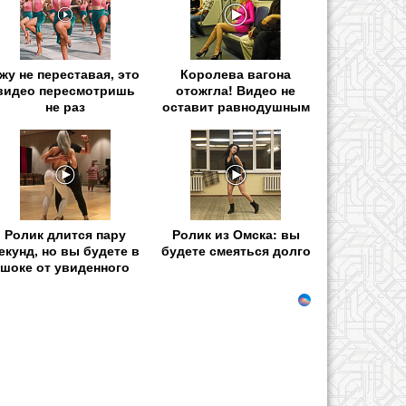
жу не переставая, это
Королева вагона
видео пересмотришь
отожгла! Видео не
не раз
оставит равнодушным
Ролик длится пару
Ролик из Омска: вы
екунд, но вы будете в
будете смеяться долго
шоке от увиденного