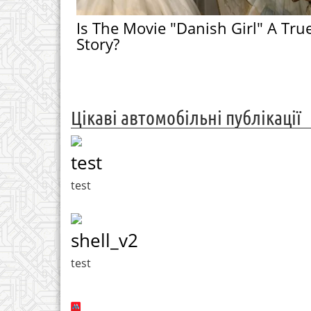
Is The Movie "Danish Girl" A Tru
Story?
Цікаві автомобільні публікації
test
test
shell_v2
test