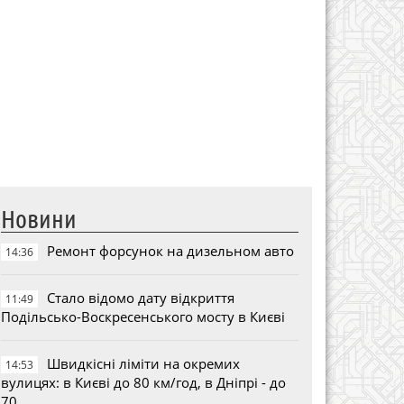
Новини
Ремонт форсунок на дизельном авто
14:36
Стало відомо дату відкриття
11:49
Подільсько-Воскресенського мосту в Києві
Швидкісні ліміти на окремих
14:53
вулицях: в Києві до 80 км/год, в Дніпрі - до
70