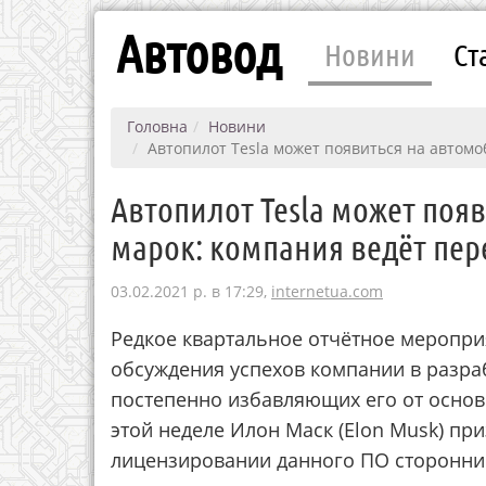
Автовод
Новини
Ст
Головна
Новини
Автопилот Tesla может появиться на автомо
Автопилот Tesla может поя
марок: компания ведёт пе
03.02.2021 р. в 17:29,
internetua.com
Редкое квартальное отчётное меропри
обсуждения успехов компании в разра
постепенно избавляющих его от основ
этой неделе Илон Маск (Elon Musk) при
лицензировании данного ПО сторонн