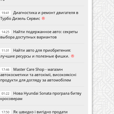
Диагностика и ремонт двигателя в
19:41
®
Турбо Дизель Сервис
Найти подержанное авто: секреты
14:25
выбора доступных вариантов
Найти авто для приобретения:
11:31
®
лучшие ресурсы и полезные фишки.
Master Care Shop - магазин
17:46
автокосметики та автохімії, високоякісні
продукти для догляду за автомобілем
Нова Hyundai Sonata програла битву
01:22
кросоверам
Як швидко і вигідно продати
17:50