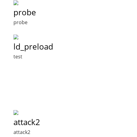
probe
probe
ld_preload
test
attack2
attack2