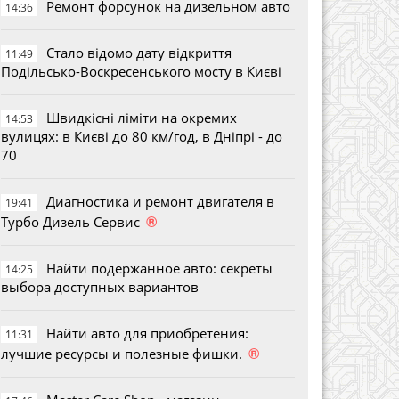
Ремонт форсунок на дизельном авто
14:36
Стало відомо дату відкриття
11:49
Подільсько-Воскресенського мосту в Києві
Швидкісні ліміти на окремих
14:53
вулицях: в Києві до 80 км/год, в Дніпрі - до
70
Диагностика и ремонт двигателя в
19:41
®
Турбо Дизель Сервис
Найти подержанное авто: секреты
14:25
выбора доступных вариантов
Найти авто для приобретения:
11:31
®
лучшие ресурсы и полезные фишки.