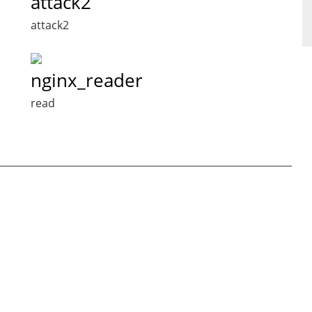
attack2
attack2
nginx_reader
read