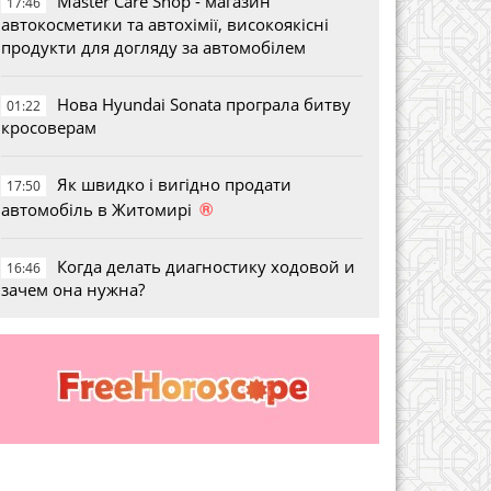
Master Care Shop - магазин
17:46
автокосметики та автохімії, високоякісні
продукти для догляду за автомобілем
Нова Hyundai Sonata програла битву
01:22
кросоверам
Як швидко і вигідно продати
17:50
®
автомобіль в Житомирі
Когда делать диагностику ходовой и
16:46
зачем она нужна?