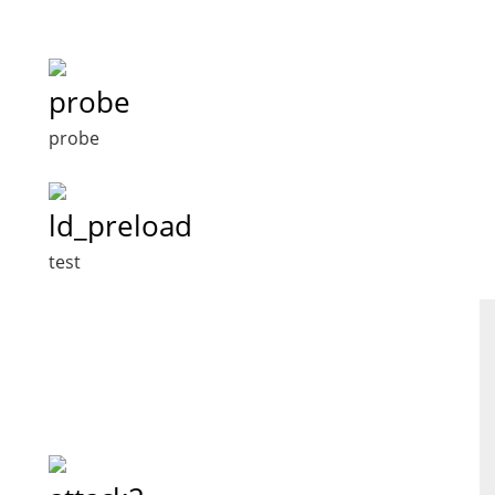
probe
probe
ld_preload
test