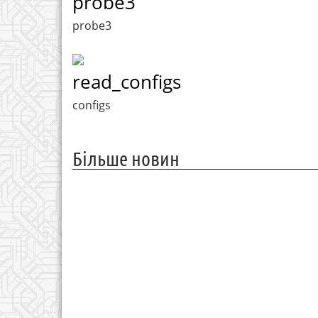
probe3
probe3
read_configs
configs
Більше новин