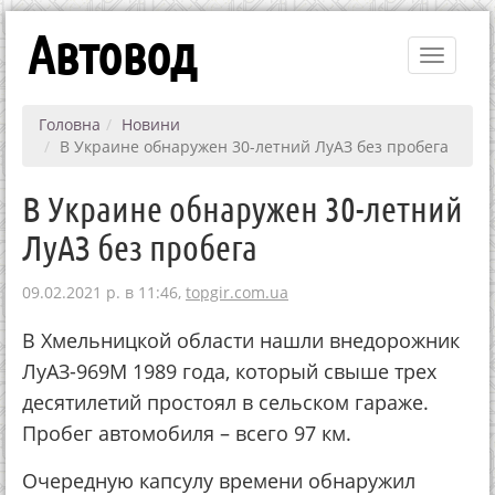
Автовод
Toggle
navigati
Головна
Новини
В Украине обнаружен 30-летний ЛуАЗ без пробега
В Украине обнаружен 30-летний
ЛуАЗ без пробега
09.02.2021 р. в 11:46,
topgir.com.ua
В Хмельницкой области нашли внедорожник
ЛуАЗ-969М 1989 года, который свыше трех
десятилетий простоял в сельском гараже.
Пробег автомобиля – всего 97 км.
Очередную капсулу времени обнаружил