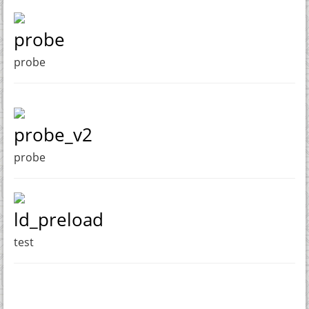
probe
probe
probe_v2
probe
ld_preload
test