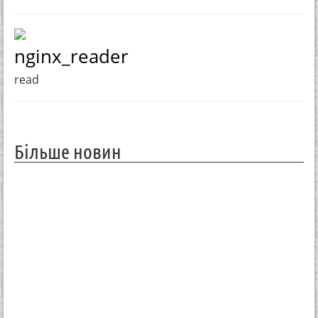
nginx_reader
read
Більше новин