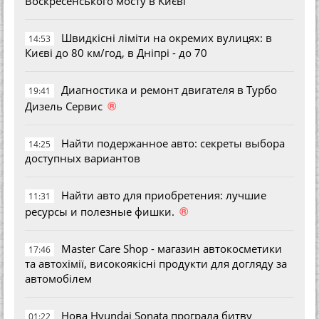
Воскресенського мосту в Києві
Швидкісні ліміти на окремих вулицях: в
14:53
Києві до 80 км/год, в Дніпрі - до 70
Диагностика и ремонт двигателя в Турбо
19:41
®
Дизель Сервис
Найти подержанное авто: секреты выбора
14:25
доступных вариантов
Найти авто для приобретения: лучшие
11:31
®
ресурсы и полезные фишки.
Master Care Shop - магазин автокосметики
17:46
та автохімії, високоякісні продукти для догляду за
автомобілем
Нова Hyundai Sonata програла битву
01:22