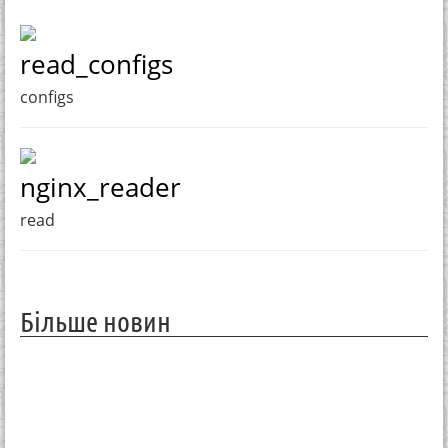
read_configs
configs
nginx_reader
read
Більше новин