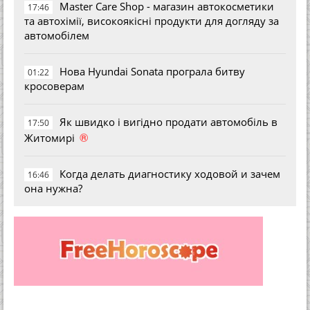
Master Care Shop - магазин автокосметики
17:46
та автохімії, високоякісні продукти для догляду за
автомобілем
Нова Hyundai Sonata програла битву
01:22
кросоверам
Як швидко і вигідно продати автомобіль в
17:50
®
Житомирі
Когда делать диагностику ходовой и зачем
16:46
она нужна?