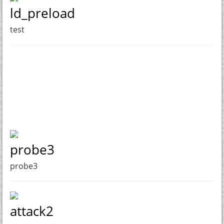
ld_preload
test
probe3
probe3
attack2