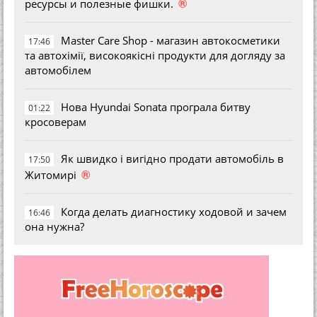
®
ресурсы и полезные фишки.
Master Care Shop - магазин автокосметики
17:46
та автохімії, високоякісні продукти для догляду за
автомобілем
Нова Hyundai Sonata програла битву
01:22
кросоверам
Як швидко і вигідно продати автомобіль в
17:50
®
Житомирі
Когда делать диагностику ходовой и зачем
16:46
она нужна?