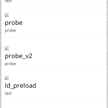
test
probe
probe
probe_v2
probe
ld_preload
test