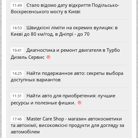
Стало відомо дату відкриття Подільсько-
11:49
Воскресенського мосту в Києві
Швидкісні ліміти на окремих вулицях: в
14:53
Києві до 80 км/год, в Дніпрі - до 70
Диагностика и ремонт двигателя в Турбо
19:41
®
Дизель Сервис
Найти подержанное авто: секреты выбора
14:25
доступных вариантов
Найти авто для приобретения: лучшие
11:31
®
ресурсы и полезные фишки.
Master Care Shop - магазин автокосметики
17:46
та автохімії, високоякісні продукти для догляду за
автомобілем