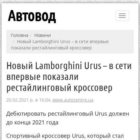
Автовод
Toggle
navigati
Головна
Новини
Новый Lamborghini Urus – в сети впервые
показали рестайлинговый кроссовер
Новый Lamborghini Urus – в сети
впервые показали
рестайлинговый кроссовер
20.02.2021 р. в 16:04,
www.autocentre.ua
Дебютировать рестайлинговый Urus должен
до конца 2021 года
Спортивный кроссовер Urus, который стал