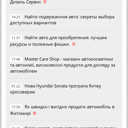
®
Дизель Сервис
Найти подержанное авто: секреты выбора
14:25
доступных вариантов
Найти авто для приобретения: лучшие
11:31
®
ресурсы и полезные фишки.
Master Care Shop - магазин автокосметики
17:46
та автохімії, високоякісні продукти для догляду за
автомобілем
Нова Hyundai Sonata програла битву
01:22
кросоверам
Як швидко і вигідно продати автомобіль в
17:50
®
Житомирі