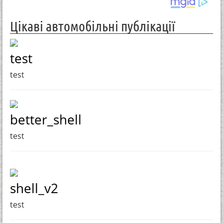
Цікаві автомобільні публікації
test
test
better_shell
test
shell_v2
test