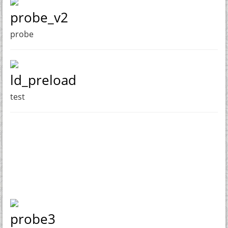
probe_v2
probe
ld_preload
test
probe3