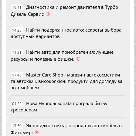
Диагностика и ремонт двигателя в Турбо
19:41
®
Дизель Сервис
Найти подержанное авто: секреты выбора
14:25
доступных вариантов
Найти авто для приобретения: лучшие
11:31
®
ресурсы и полезные фишки.
Master Care Shop - магазин автокосметики
17:46
та автохімії, високоякісні продукти для догляду за
автомобілем
Нова Hyundai Sonata програла битву
01:22
кросоверам
Як швидко і вигідно продати автомобіль в
17:50
®
Житомирі