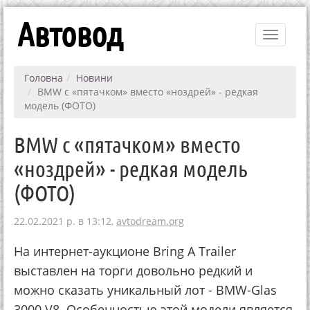
Автовод
Toggle
navigati
Головна
Новини
BMW с «пятачком» вместо «ноздрей» - редкая
модель (ФОТО)
BMW с «пятачком» вместо
«ноздрей» - редкая модель
(ФОТО)
22.02.2021 р. в 13:12,
avtodream.org
На интернет-аукционе Bring A Trailer
выставлен на торги довольно редкий и
можно сказать уникальный лот - BMW-Glas
3000 V8. Особенностью этой модели является