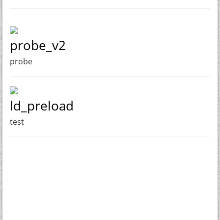
probe_v2
probe
ld_preload
test