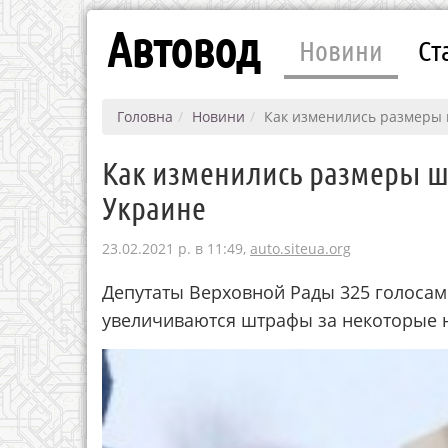
Автовод
Новини
Ст
Головна
Новини
Как изменились размеры 
Как изменились размеры ш
Украине
23.02.2021 р. в 11:49,
auto.siteua.org
Депутаты Верховной Рады 325 голосам
увеличиваются штрафы за некоторые 