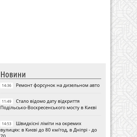
Новини
Ремонт форсунок на дизельном авто
14:36
Стало відомо дату відкриття
11:49
Подільсько-Воскресенського мосту в Києві
Швидкісні ліміти на окремих
14:53
вулицях: в Києві до 80 км/год, в Дніпрі - до
70