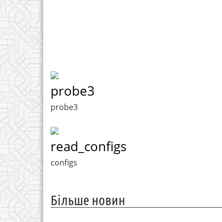
probe3
probe3
read_configs
configs
Більше новин