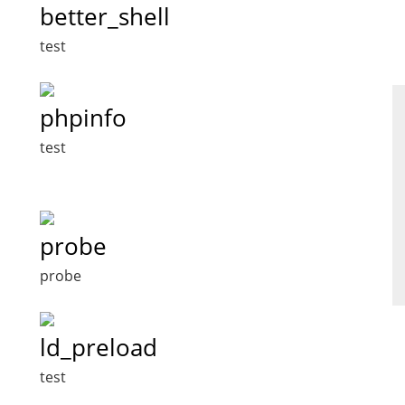
better_shell
test
phpinfo
test
probe
probe
ld_preload
test