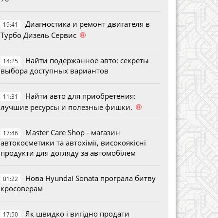
Диагностика и ремонт двигателя в
19:41
®
Турбо Дизель Сервис
Найти подержанное авто: секреты
14:25
выбора доступных вариантов
Найти авто для приобретения:
11:31
®
лучшие ресурсы и полезные фишки.
Master Care Shop - магазин
17:46
автокосметики та автохімії, високоякісні
продукти для догляду за автомобілем
Нова Hyundai Sonata програла битву
01:22
кросоверам
Як швидко і вигідно продати
17:50