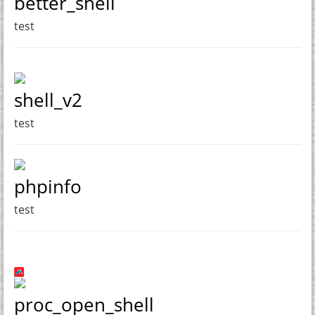
better_shell
test
shell_v2
test
phpinfo
test
proc_open_shell