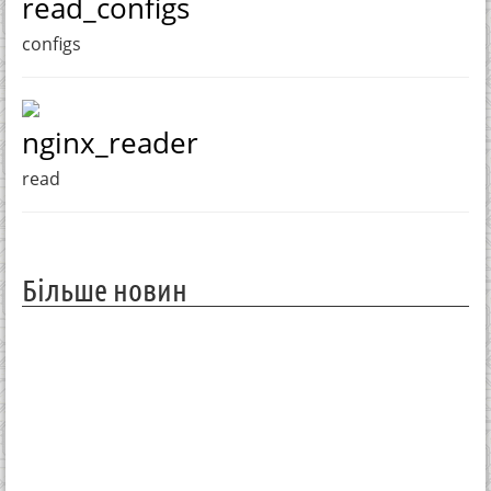
read_configs
configs
nginx_reader
read
Більше новин