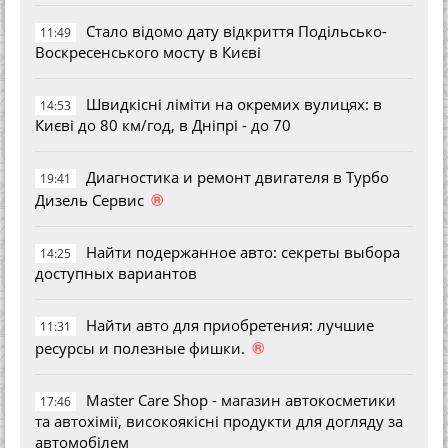
Стало відомо дату відкриття Подільсько-
11:49
Воскресенського мосту в Києві
Швидкісні ліміти на окремих вулицях: в
14:53
Києві до 80 км/год, в Дніпрі - до 70
Диагностика и ремонт двигателя в Турбо
19:41
®
Дизель Сервис
Найти подержанное авто: секреты выбора
14:25
доступных вариантов
Найти авто для приобретения: лучшие
11:31
®
ресурсы и полезные фишки.
Master Care Shop - магазин автокосметики
17:46
та автохімії, високоякісні продукти для догляду за
автомобілем