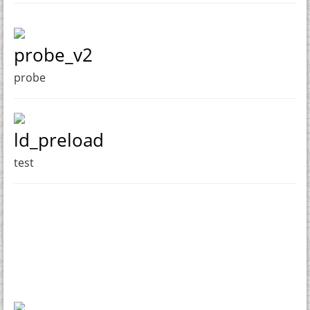
probe_v2
probe
ld_preload
test