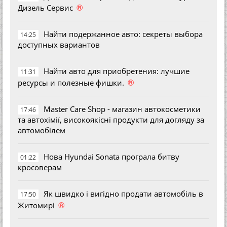
®
Дизель Сервис
Найти подержанное авто: секреты выбора
14:25
доступных вариантов
Найти авто для приобретения: лучшие
11:31
®
ресурсы и полезные фишки.
Master Care Shop - магазин автокосметики
17:46
та автохімії, високоякісні продукти для догляду за
автомобілем
Нова Hyundai Sonata програла битву
01:22
кросоверам
Як швидко і вигідно продати автомобіль в
17:50
®
Житомирі