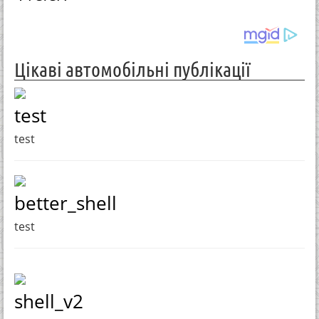
Цікаві автомобільні публікації
test
test
better_shell
test
shell_v2