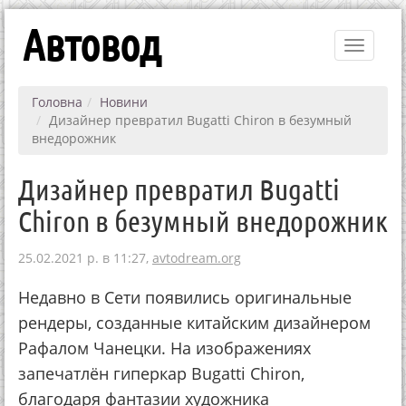
Автовод
Toggle
navigati
Головна
Новини
Дизайнер превратил Bugatti Chiron в безумный
внедорожник
Дизайнер превратил Bugatti
Chiron в безумный внедорожник
25.02.2021 р. в 11:27,
avtodream.org
Недавно в Сети появились оригинальные
рендеры, созданные китайским дизайнером
Рафалом Чанецки. На изображениях
запечатлён гиперкар Bugatti Chiron,
благодаря фантазии художника