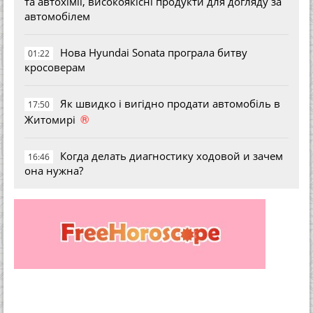
та автохімії, високоякісні продукти для догляду за
автомобілем
Нова Hyundai Sonata програла битву
01:22
кросоверам
Як швидко і вигідно продати автомобіль в
17:50
®
Житомирі
Когда делать диагностику ходовой и зачем
16:46
она нужна?