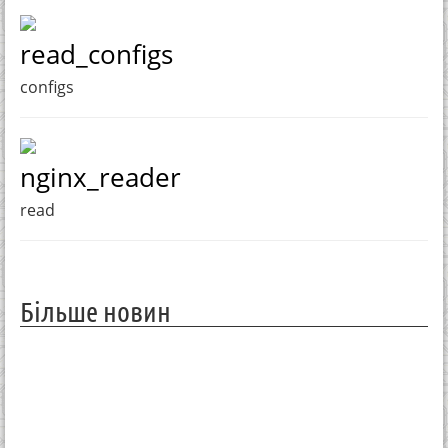
read_configs
configs
nginx_reader
read
Більше новин