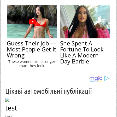
Guess Their Job —
She Spent A
Most People Get It
Fortune To Look
Wrong
Like A Modern-
Day Barbie
These women are stronger
than they look
Цікаві автомобільні публікації
test
test