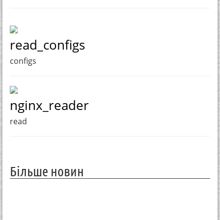
read_configs
configs
nginx_reader
read
Більше новин