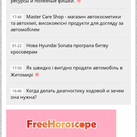
®
ресурсы и полезные фишки.
Master Care Shop - магазин автокосметики
17:46
та автохімії, високоякісні продукти для догляду за
автомобілем
Нова Hyundai Sonata програла битву
01:22
кросоверам
Як швидко і вигідно продати автомобіль в
17:50
®
Житомирі
Когда делать диагностику ходовой и зачем
16:46
она нужна?