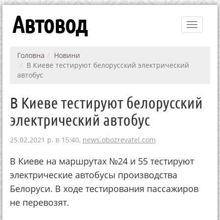
Автовод
Toggle
navigati
Головна
Новини
В Киеве тестируют белорусский электрический
автобус
В Киеве тестируют белорусский
электрический автобус
25.02.2021 р. в 15:40,
news.obozrevatel.com
В Киеве на маршрутах №24 и 55 тестируют
электрические автобусы производства
Белоруси. В ходе тестирования пассажиров
не перевозят.