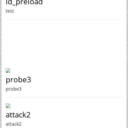
ld_preload
test
probe3
probe3
attack2
attack2