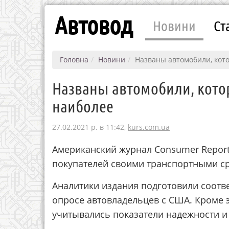
Автовод
Новини
Ст
Головна
Новини
Названы автомобили, кот
Названы автомобили, кот
наиболее
27.02.2021 р. в 11:42,
kurs.com.ua
Американский журнал Consumer Report
покупателей своими транспортными с
Аналитики издания подготовили соотв
опросе автовладельцев с США. Кроме 
учитывались показатели надежности 