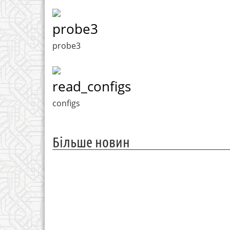
probe3
probe3
read_configs
configs
Більше новин