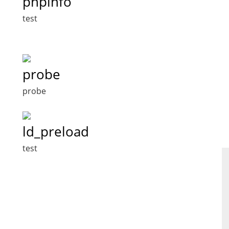
phpinfo
test
probe
probe
ld_preload
test