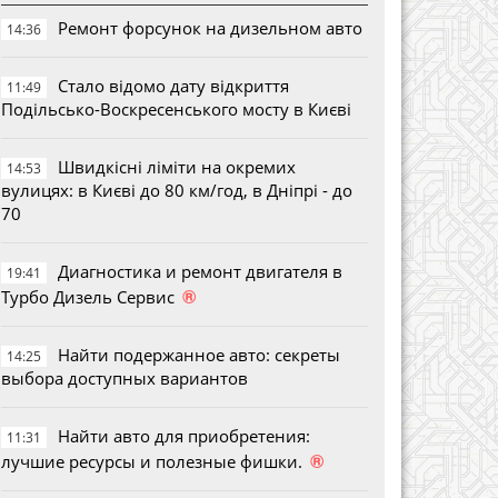
Ремонт форсунок на дизельном авто
14:36
Стало відомо дату відкриття
11:49
Подільсько-Воскресенського мосту в Києві
Швидкісні ліміти на окремих
14:53
вулицях: в Києві до 80 км/год, в Дніпрі - до
70
Диагностика и ремонт двигателя в
19:41
®
Турбо Дизель Сервис
Найти подержанное авто: секреты
14:25
выбора доступных вариантов
Найти авто для приобретения:
11:31
®
лучшие ресурсы и полезные фишки.