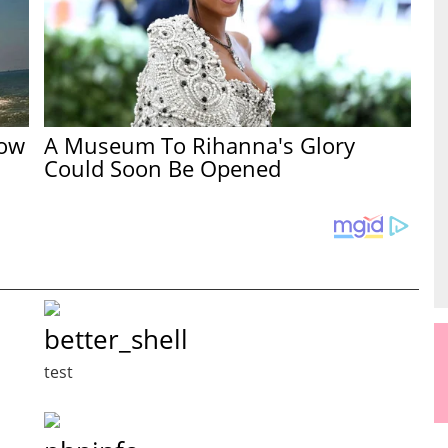
Now
A Museum To Rihanna's Glory
Could Soon Be Opened
better_shell
test