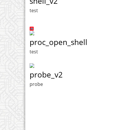
shell_v2
test
proc_open_shell
test
probe_v2
probe