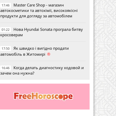
Master Care Shop - магазин
17:46
автокосметики та автохімії, високоякісні
продукти для догляду за автомобілем
Нова Hyundai Sonata програла битву
01:22
кросоверам
Як швидко і вигідно продати
17:50
®
автомобіль в Житомирі
Когда делать диагностику ходовой и
16:46
зачем она нужна?