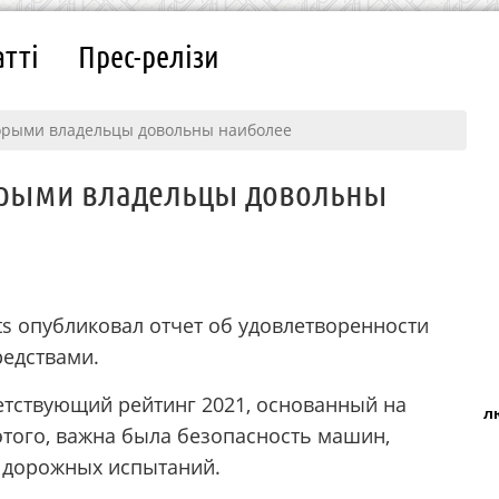
атті
Прес-релізи
орыми владельцы довольны наиболее
орыми владельцы довольны
s опубликовал отчет об удовлетворенности
редствами.
етствующий рейтинг 2021, основанный на
л
этого, важна была безопасность машин,
и дорожных испытаний.